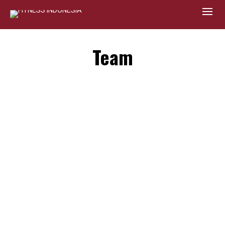
Team
By
fitnessindonesia
Coach Jackline, atau akrab dipanggil “Jacky” oleh klien-
klien kami, adalah sebuah contoh hidup live what you
preach yang artinya “jalani apa yang kau ajarkan”. Sering
dia datang lebih awal, sebelum gym buka untuk latihan
dulu. Atau pulang paling terakhir untuk latihan ekstra
setelah gym tutup…