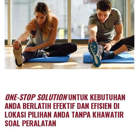
ONE-STOP
SOLUTION
UNTUK KEBUTUHAN
ANDA BERLATIH EFEKTIF DAN EFISIEN DI
LOKASI PILIHAN ANDA TANPA KHAWATIR
SOAL PERALATAN