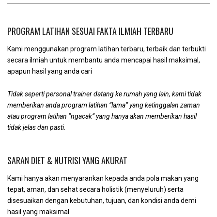
PROGRAM LATIHAN SESUAI FAKTA ILMIAH TERBARU
Kami menggunakan program latihan terbaru, terbaik dan terbukti
secara ilmiah untuk membantu anda mencapai hasil maksimal,
apapun hasil yang anda cari
Tidak seperti personal trainer datang ke rumah yang lain, kami tidak
memberikan anda program latihan “lama” yang ketinggalan zaman
atau program latihan “ngacak” yang hanya akan memberikan hasil
tidak jelas dan pasti.
SARAN DIET & NUTRISI YANG AKURAT
Kami hanya akan menyarankan kepada anda pola makan yang
tepat, aman, dan sehat secara holistik (menyeluruh) serta
disesuaikan dengan kebutuhan, tujuan, dan kondisi anda demi
hasil yang maksimal