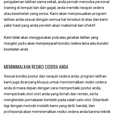
pengalaman latihan sama sekali, anda pernah mencoba personal
training di tempat lain dan gagal, anda memilki riwayat cedera
atau kesehatan yang serius. Kami akan menyesuaikan program
latihan anda sesuai dengan semua hal tersebut di atas dan kami
yakin hasil yang anda peroleh akan maksimal dan efektif.
Kami tidak akan menggunakan pola atau gerakan latihan yang
mungkin justru akan memperparah kondisi cedera lama atau kondisi
kesehatan anda.
MEMINIMALKAN RESIKO CEDERA ANDA
Sesuai kondisi postur dan riwayat cedera anda. program latihan
kami juga dirancang khusus untuk meminimalkan resiko cedera
anda di masa depan dengan cara memperbaiki postur anda,
memperbaiki otot-otot anda yang lemah dan rentan, serta
menghindari pemakaian berlebih pada salah satu otot. Ditambah
lagi dengan metode melatih kami yang detil, handal, dan
profesional akan meminimalkan resiko cedera anda karena teknik