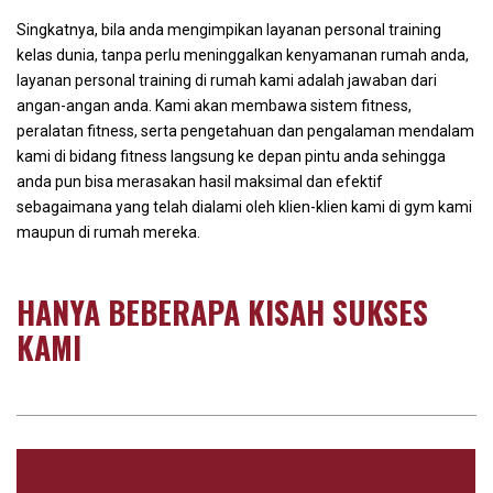
Singkatnya, bila anda mengimpikan layanan personal training
kelas dunia, tanpa perlu meninggalkan kenyamanan rumah anda,
layanan personal training di rumah kami adalah jawaban dari
angan-angan anda. Kami akan membawa sistem fitness,
peralatan fitness, serta pengetahuan dan pengalaman mendalam
kami di bidang fitness langsung ke depan pintu anda sehingga
anda pun bisa merasakan hasil maksimal dan efektif
sebagaimana yang telah dialami oleh klien-klien kami di gym kami
maupun di rumah mereka.
HANYA BEBERAPA KISAH SUKSES
KAMI