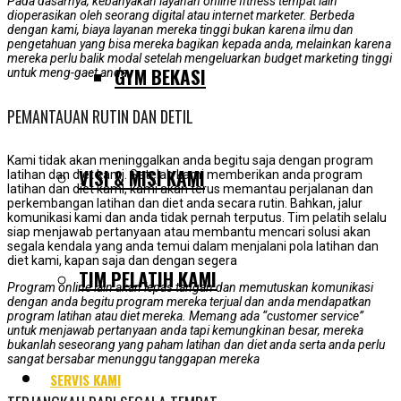
Pada dasarnya, kebanyakan layanan online fitness tempat lain
dioperasikan oleh seorang digital atau internet marketer. Berbeda
dengan kami, biaya layanan mereka tinggi bukan karena ilmu dan
pengetahuan yang bisa mereka bagikan kepada anda, melainkan karena
mereka perlu balik modal setelah mengeluarkan budget marketing tinggi
GYM BEKASI
untuk meng-gaet anda
PEMANTAUAN RUTIN DAN DETIL
Kami tidak akan meninggalkan anda begitu saja dengan program
VISI & MISI KAMI
latihan dan diet kami. Setelah kami memberikan anda program
latihan dan diet kami, kami akan terus memantau perjalanan dan
perkembangan latihan dan diet anda secara rutin. Bahkan, jalur
komunikasi kami dan anda tidak pernah terputus. Tim pelatih selalu
siap menjawab pertanyaan atau membantu mencari solusi akan
segala kendala yang anda temui dalam menjalani pola latihan dan
diet kami, kapan saja dan dengan segera
TIM PELATIH KAMI
Program online lain akan lepas tangan dan memutuskan komunikasi
dengan anda begitu program mereka terjual dan anda mendapatkan
program latihan atau diet mereka. Memang ada “customer service”
untuk menjawab pertanyaan anda tapi kemungkinan besar, mereka
bukanlah seseorang yang paham latihan dan diet anda serta anda perlu
sangat bersabar menunggu tanggapan mereka
SERVIS KAMI