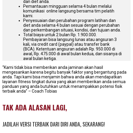
dan diet anda.
Pemantauan mingguan selama 4 bulan melalui
komunikasi online langsung bersama tim pelatih
kami.
Penyesuaian dan perubahan program latihan dan
diet anda selama 4 bulan sesuai dengan perubahan
dan perkembangan situasi, kondisi, dan tujuan anda.
Total biaya untuk 2 bulan Rp. 1.900.000.
Pembayaran bisa langsung lunas atau angsuran 3
kali, via credit card (paypal) atau transfer bank
(BCA). Ketentuan angsuran adalah Rp. 950.000 di
awal, Rp. 475.000 di awal bulan kedua, dan sisanya di
awal bulan ketiga.
“Kami tidak bisa memberikan anda jaminan akan hasil
mengesankan karena begitu banyak faktor yang bergantung pada
anda. Tapi kami bisa menjamin bahwa anda akan mendapatkan
layanan fitness tingkat dunia yang akan memberikan anda semua
panduan yang anda butuhkan untuk menampakkan potensi fisik
terbaik anda” – Coach Tobias
TAK ADA ALASAN LAGI,
JADILAH VERSI TERBAIK DARI DIRI ANDA, SEKARANG!