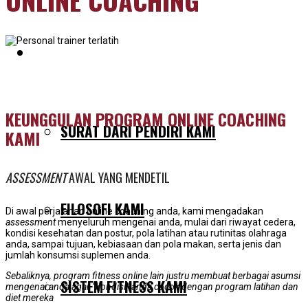
MENGAPA KAMI BERBEDA
KEUNGGULAN PROGRAM ONLINE COACHING
SURAT DARI PENDIRI KAMI
KAMI
ASSESSMENT
AWAL YANG MENDETIL
FILOSOFI KAMI
Di awal perjalanan online coaching anda, kami mengadakan
assessment
menyeluruh mengenai anda, mulai dari riwayat cedera,
kondisi kesehatan dan postur, pola latihan atau rutinitas olahraga
anda, sampai tujuan, kebiasaan dan pola makan, serta jenis dan
jumlah konsumsi suplemen anda.
Sebaliknya, program fitness online lain justru membuat berbagai asumsi
SISTEM FITNESS KAMI
mengenai anda agar “kondisi” anda cocok dengan program latihan dan
diet mereka