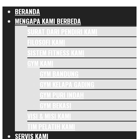
BERANDA
MENGAPA KAMI BERBEDA
SURAT DARI PENDIRI KAMI
FILOSOFI KAMI
SISTEM FITNESS KAMI
GYM KAMI
GYM BANDUNG
GYM KELAPA GADING
GYM PURI INDAH
GYM BEKASI
VISI & MISI KAMI
TIM PELATIH KAMI
SERVIS KAMI