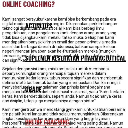
ONLINE COACHING?
Kami sangat bersyukur karena kami bisa berkembang pada era
ACTIVITIES
digital modern seperti sekarang ini. Dikarenakan perkembangan
teknologi digital dan media sosial, kami bisa berbagi ilmu,
pengetahuan, dan pengalaman kami dengan orang-orang yang
tidak bisa dijangkau kami melalui tatap muka. Setiap hari kami
mendapatkan banyak kiriman email dan pesan privat via media
sosial dari berbagai daerah di Indonesia, bahkan sampai ke luar
negeri, mencari jawaban akan ke-frustasi-an mereka (mungkin
SUPLEMEN KESEHATAN PHARMACEUTICAL
termasuk anda) dalam mengejar hasil latihan dan diet yang nyata
dan signifikan.
Sejalan dengan visi kami, misi kami selalu untuk membantu
sebanyak mungkin orang mencapai tujuan mereka dalam
menurunkan kadar lemak tubuh secara signifikan dan membentuk
definisi otot atau bentuk badan yang memuaskan. Dan kami ingin
GRADE
menyebarluaskan pengalaman dan prinsip kami bagaimana
menjalani latihan dan diet untuk hasil maksimal, yaitu “Kami berlatih
keras. Kami berdiet disiplin, seperti anda. Namun tidak hanya keras
dan disiplin, tetapi juga menjalaninya dengan pintar”
Kami mengerti bahwa mendatangi gym kami untuk latihan bersama
tim pelatih kami langsung tidak selalu memungkinkan. Dikarenakan
tingkat kesuksesan kami bersama klien yang tinggi, layanan
ONLINE COACHING
Personal Training kami memang menjadi yang paling dicari. Namun
terkadang, jarak menjadi kendala. Sementara di sisi lain, kami ingin