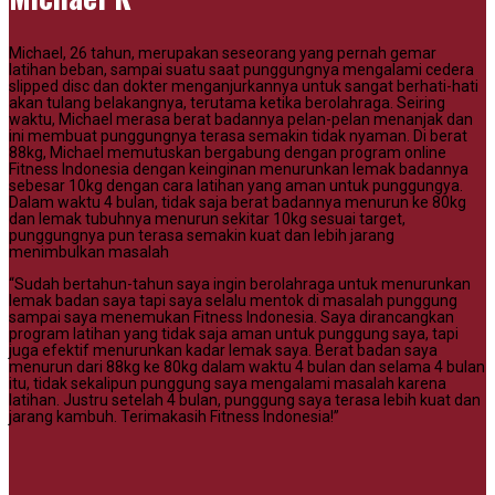
Michael, 26 tahun, merupakan seseorang yang pernah gemar
latihan beban, sampai suatu saat punggungnya mengalami cedera
slipped disc dan dokter menganjurkannya untuk sangat berhati-hati
akan tulang belakangnya, terutama ketika berolahraga. Seiring
waktu, Michael merasa berat badannya pelan-pelan menanjak dan
ini membuat punggungnya terasa semakin tidak nyaman. Di berat
88kg, Michael memutuskan bergabung dengan program online
Fitness Indonesia dengan keinginan menurunkan lemak badannya
sebesar 10kg dengan cara latihan yang aman untuk punggungya.
Dalam waktu 4 bulan, tidak saja berat badannya menurun ke 80kg
dan lemak tubuhnya menurun sekitar 10kg sesuai target,
punggungnya pun terasa semakin kuat dan lebih jarang
menimbulkan masalah
“Sudah bertahun-tahun saya ingin berolahraga untuk menurunkan
lemak badan saya tapi saya selalu mentok di masalah punggung
sampai saya menemukan Fitness Indonesia. Saya dirancangkan
program latihan yang tidak saja aman untuk punggung saya, tapi
juga efektif menurunkan kadar lemak saya. Berat badan saya
menurun dari 88kg ke 80kg dalam waktu 4 bulan dan selama 4 bulan
itu, tidak sekalipun punggung saya mengalami masalah karena
latihan. Justru setelah 4 bulan, punggung saya terasa lebih kuat dan
jarang kambuh. Terimakasih Fitness Indonesia!”