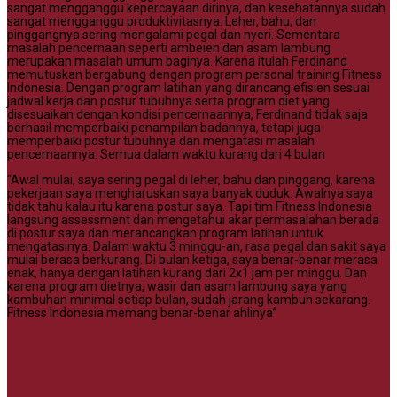
sangat mengganggu kepercayaan dirinya, dan kesehatannya sudah
sangat mengganggu produktivitasnya. Leher, bahu, dan
pinggangnya sering mengalami pegal dan nyeri. Sementara
masalah pencernaan seperti ambeien dan asam lambung
merupakan masalah umum baginya. Karena itulah Ferdinand
memutuskan bergabung dengan program personal training Fitness
Indonesia. Dengan program latihan yang dirancang efisien sesuai
jadwal kerja dan postur tubuhnya serta program diet yang
disesuaikan dengan kondisi pencernaannya, Ferdinand tidak saja
berhasil memperbaiki penampilan badannya, tetapi juga
memperbaiki postur tubuhnya dan mengatasi masalah
pencernaannya. Semua dalam waktu kurang dari 4 bulan
“Awal mulai, saya sering pegal di leher, bahu dan pinggang, karena
pekerjaan saya mengharuskan saya banyak duduk. Awalnya saya
tidak tahu kalau itu karena postur saya. Tapi tim Fitness Indonesia
langsung assessment dan mengetahui akar permasalahan berada
di postur saya dan merancangkan program latihan untuk
mengatasinya. Dalam waktu 3 minggu-an, rasa pegal dan sakit saya
mulai berasa berkurang. Di bulan ketiga, saya benar-benar merasa
enak, hanya dengan latihan kurang dari 2x1 jam per minggu. Dan
karena program dietnya, wasir dan asam lambung saya yang
kambuhan minimal setiap bulan, sudah jarang kambuh sekarang.
Fitness Indonesia memang benar-benar ahlinya”