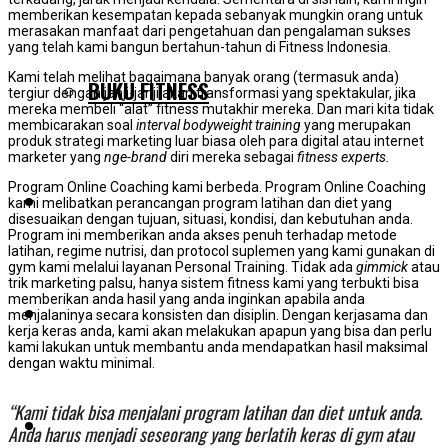
memberikan kesempatan kepada sebanyak mungkin orang untuk
merasakan manfaat dari pengetahuan dan pengalaman sukses
yang telah kami bangun bertahun-tahun di Fitness Indonesia.
Kami telah melihat bagaimana banyak orang (termasuk anda)
BUKU FITNESS
tergiur dengan janji-janji akan transformasi yang spektakular, jika
mereka membeli “alat” fitness mutakhir mereka. Dan mari kita tidak
membicarakan soal
interval bodyweight training
yang merupakan
produk strategi marketing luar biasa oleh para digital atau internet
marketer yang
nge-brand
diri mereka sebagai
fitness experts.
Program Online Coaching kami berbeda. Program Online Coaching
TESTIMONIAL
kami melibatkan perancangan program latihan dan diet yang
disesuaikan dengan tujuan, situasi, kondisi, dan kebutuhan anda.
Program ini memberikan anda akses penuh terhadap metode
latihan, regime nutrisi, dan protocol suplemen yang kami gunakan di
gym kami melalui layanan Personal Training. Tidak ada
gimmick
atau
trik marketing palsu, hanya sistem fitness kami yang terbukti bisa
memberikan anda hasil yang anda inginkan apabila anda
BLOG
menjalaninya secara konsisten dan disiplin. Dengan kerjasama dan
kerja keras anda, kami akan melakukan apapun yang bisa dan perlu
kami lakukan untuk membantu anda mendapatkan hasil maksimal
dengan waktu minimal.
“Kami tidak bisa menjalani program latihan dan diet untuk anda.
PELUANG KERJASAMA
Anda harus menjadi seseorang yang berlatih keras di gym atau