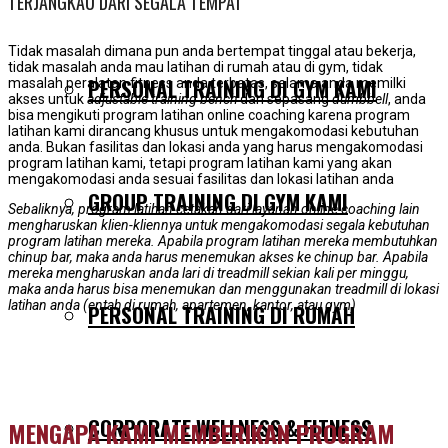
TERJANGKAU DARI SEGALA TEMPAT
Tidak masalah dimana pun anda bertempat tinggal atau bekerja,
tidak masalah anda mau latihan di rumah atau di gym, tidak
PERSONAL TRAINING DI GYM KAMI
masalah peralatan fitness anda terbatas, selama anda memilki
akses untuk
adjustable training bench
dan sepasang
dumbbell
, anda
bisa mengikuti program latihan online coaching karena program
latihan kami dirancang khusus untuk mengakomodasi kebutuhan
anda. Bukan fasilitas dan lokasi anda yang harus mengakomodasi
program latihan kami, tetapi program latihan kami yang akan
mengakomodasi anda sesuai fasilitas dan lokasi latihan anda
GROUP TRAINING DI GYM KAMI
Sebaliknya, program latihan cetakan dari layanan online coaching lain
mengharuskan klien-kliennya untuk mengakomodasi segala kebutuhan
program latihan mereka. Apabila program latihan mereka membutuhkan
chinup bar, maka anda harus menemukan akses ke chinup bar. Apabila
mereka mengharuskan anda lari di treadmill sekian kali per minggu,
maka anda harus bisa menemukan dan menggunakan treadmill di lokasi
latihan anda (entah di rumah, apartemen, kantor, atau gym)
PERSONAL TRAINING DI RUMAH
CORPORATE WELLNESS & FITNESS
MENGAPA KAMI MEMBERIKAN PROGRAM