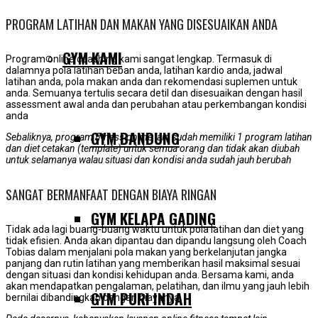
PROGRAM LATIHAN DAN MAKAN YANG DISESUAIKAN ANDA
GYM KAMI
Program online coaching kami sangat lengkap. Termasuk di
dalamnya pola latihan beban anda, latihan kardio anda, jadwal
latihan anda, pola makan anda dan rekomendasi suplemen untuk
anda. Semuanya tertulis secara detil dan disesuaikan dengan hasil
assessment awal anda dan perubahan atau perkembangan kondisi
anda
GYM BANDUNG
Sebaliknya, program fitness online lain sudah memiliki 1 program latihan
dan diet cetakan (template) untuk semua orang dan tidak akan diubah
untuk selamanya walau situasi dan kondisi anda sudah jauh berubah
SANGAT BERMANFAAT DENGAN BIAYA RINGAN
GYM KELAPA GADING
Tidak ada lagi buang-buang waktu untuk pola latihan dan diet yang
tidak efisien. Anda akan dipantau dan dipandu langsung oleh Coach
Tobias dalam menjalani pola makan yang berkelanjutan jangka
panjang dan rutin latihan yang memberikan hasil maksimal sesuai
dengan situasi dan kondisi kehidupan anda. Bersama kami, anda
akan mendapatkan pengalaman, pelatihan, dan ilmu yang jauh lebih
GYM PURI INDAH
bernilai dibandingkan dengan biayanya