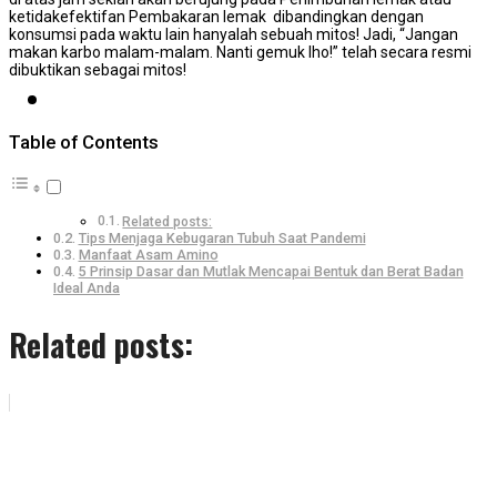
ketidakefektifan Pembakaran lemak dibandingkan dengan
konsumsi pada waktu lain hanyalah sebuah mitos! Jadi, “Jangan
makan karbo malam-malam. Nanti gemuk lho!” telah secara resmi
dibuktikan sebagai mitos!
KONTAK KAMI
Table of Contents
Related posts:
Tips Menjaga Kebugaran Tubuh Saat Pandemi
Manfaat Asam Amino
5 Prinsip Dasar dan Mutlak Mencapai Bentuk dan Berat Badan
Ideal Anda
Related posts: