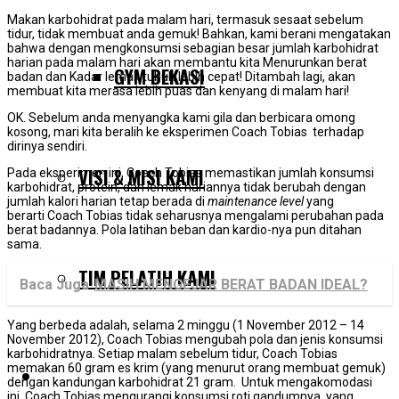
Makan karbohidrat pada malam hari, termasuk sesaat sebelum
tidur, tidak membuat anda gemuk! Bahkan, kami berani mengatakan
bahwa dengan mengkonsumsi sebagian besar jumlah karbohidrat
harian pada malam hari akan membantu kita Menurunkan berat
GYM BEKASI
badan dan Kadar lemak tubuh lebih cepat! Ditambah lagi, akan
membuat kita merasa lebih puas dan kenyang di malam hari!
OK. Sebelum anda menyangka kami gila dan berbicara omong
kosong, mari kita beralih ke eksperimen Coach Tobias terhadap
dirinya sendiri.
VISI & MISI KAMI
Pada eksperimen ini, Coach Tobias memastikan jumlah konsumsi
karbohidrat, protein, dan lemak hariannya tidak berubah dengan
jumlah kalori harian tetap berada di
maintenance level
yang
berarti Coach Tobias tidak seharusnya mengalami perubahan pada
berat badannya. Pola latihan beban dan kardio-nya pun ditahan
sama.
TIM PELATIH KAMI
Baca Juga
MASIH MENGEJAR BERAT BADAN IDEAL?
Yang berbeda adalah, selama 2 minggu (1 November 2012 – 14
November 2012), Coach Tobias mengubah pola dan jenis konsumsi
karbohidratnya. Setiap malam sebelum tidur, Coach Tobias
memakan 60 gram es krim (yang menurut orang membuat gemuk)
SERVIS KAMI
dengan kandungan karbohidrat 21 gram. Untuk mengakomodasi
ini, Coach Tobias mengurangi konsumsi roti gandumnya, yang