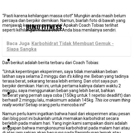
“Pasti karena kehilangan massa otot!” Mungkin anda masih belum
percaya dan berpikir demikian. Namun, biarlah foto di bawah yang
BUKU FITNESS
menjawab keragu-raguan anda! Apakah Coach Tobias terlihat
seperti kehilangan massa otot? Anda bisa menilainya sendiri.
Baca Juga
Karbohidrat Tidak Membuat Gemuk -
Siapa Sangka
TESTIMONIAL
Dan berikut adalah berita terbaru dari Coach Tobias:
“Untuk kepentingan eksperimen, saya tidak menaikkan beban
latihan saya selama 2 minggu dan
it’s killing me
. Beban yang tadinya
terasa berat, sekarang terasa lebih enteng. Dan otot saya pun
berpikir demikian. Hari ini, untuk pertama kalinya dalam waktu 2
minggu, saya menggunakan beban yang lebih berat, bahkan
BLOG
terberat yang pernah saya coba (150kg untuk 1 repetisi deadlift) dan
berhasil! 2 minggu lalu, maksimum adalah 145kg.
This ice cream thing
really works!
Setiap orang perlu mencoba ini!”
Namun perlu kami ingatkan bahwa hasil dari eksperimen atau pesan
dari blog post ini bukanlah untuk memakan karbohidrat secara
berlebih pada malam hari. Yang ingin kami sampaikan disini adalah
PELUANG KERJASAMA
anggapan bahwa mengkonsumsi karbohidrat pada malam hari atau
di atas jam sekian akan berujung pada Penimbunan lemak atau