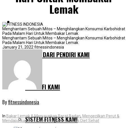
Lemak
MENGAPA KAMI BERBEDA
Menghantam Sebuah Mitos – Menghilangkan Konsumsi Karbohidrat
Pada Malam Hari Untuk Membakar Lemak
Menghantam Sebuah Mitos – Menghilangkan Konsumsi Karbohidrat
Pada Malam Hari Untuk Membakar Lemak
January 21, 2022
fitnessindonesia
SURAT DARI PENDIRI KAMI
FILOSOFI KAMI
By
fitnessindonesia
In
Bakar Lemak & Menurunkan Berat Badan
,
Mengecilkan Perut &
SISTEM FITNESS KAMI
Mendapatkan Perut Six Pack
,
Nutrisi & Tips Diet Sehat