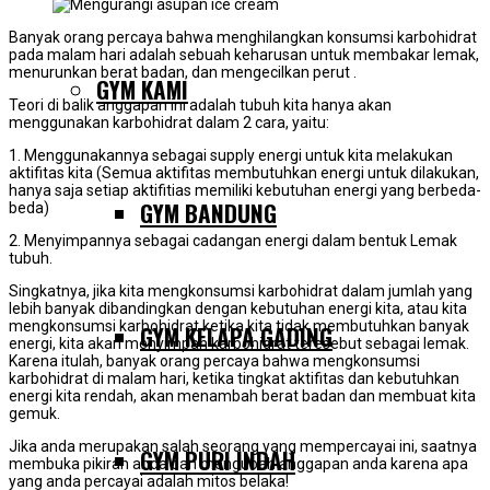
Banyak orang percaya bahwa menghilangkan konsumsi karbohidrat
pada malam hari adalah sebuah keharusan untuk membakar lemak,
menurunkan berat badan, dan mengecilkan perut .
GYM KAMI
Teori di balik anggapan ini adalah tubuh kita hanya akan
menggunakan karbohidrat dalam 2 cara, yaitu:
1. Menggunakannya sebagai supply energi untuk kita melakukan
aktifitas kita (Semua aktifitas membutuhkan energi untuk dilakukan,
hanya saja setiap aktifitias memiliki kebutuhan energi yang berbeda-
GYM BANDUNG
beda)
2. Menyimpannya sebagai cadangan energi dalam bentuk Lemak
tubuh.
Singkatnya, jika kita mengkonsumsi karbohidrat dalam jumlah yang
lebih banyak dibandingkan dengan kebutuhan energi kita, atau kita
mengkonsumsi karbohidrat ketika kita tidak membutuhkan banyak
GYM KELAPA GADING
energi, kita akan menyimpan karbohidrat teresebut sebagai lemak.
Karena itulah, banyak orang percaya bahwa mengkonsumsi
karbohidrat di malam hari, ketika tingkat aktifitas dan kebutuhkan
energi kita rendah, akan menambah berat badan dan membuat kita
gemuk.
Jika anda merupakan salah seorang yang mempercayai ini, saatnya
GYM PURI INDAH
membuka pikiran anda dan mengubah anggapan anda karena apa
yang anda percayai adalah mitos belaka!