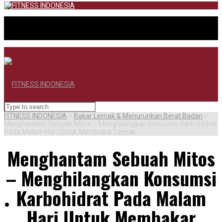
FITNESS INDONESIA
>
Bakar Lemak & Menurunkan Berat Badan
>
Menghantam Sebuah Mitos – Menghilangkan Konsumsi Karbohidrat
Pada Malam Hari Untuk Membakar Lemak
Menghantam Sebuah Mitos
– Menghilangkan Konsumsi
Karbohidrat Pada Malam
BERANDA
Hari Untuk Membakar