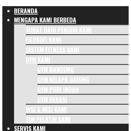
BERANDA
MENGAPA KAMI BERBEDA
SURAT DARI PENDIRI KAMI
FILOSOFI KAMI
SISTEM FITNESS KAMI
GYM KAMI
GYM BANDUNG
GYM KELAPA GADING
GYM PURI INDAH
GYM BEKASI
VISI & MISI KAMI
TIM PELATIH KAMI
SERVIS KAMI