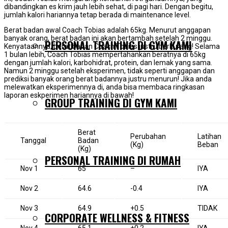
dibandingkan es krim jauh lebih sehat, di pagi hari. Dengan begitu,
jumlah kalori hariannya tetap berada di maintenance level.
Berat badan awal Coach Tobias adalah 65kg. Menurut anggapan
banyak orang, berat badan ini akan bertambah setelah 2 minggu.
PERSONAL TRAINING DI GYM KAMI
Kenyataannya, berat badan Coach Tobias justru berkurang! Selama
1 bulan lebih, Coach Tobias mempertahankan beratnya di 65kg
dengan jumlah kalori, karbohidrat, protein, dan lemak yang sama.
Namun 2 minggu setelah eksperimen, tidak seperti anggapan dan
prediksi banyak orang berat badannya justru menurun! Jika anda
melewatkan eksperimennya di, anda bisa membaca ringkasan
laporan eskperimen hariannya di bawah!
GROUP TRAINING DI GYM KAMI
Berat
Perubahan
Latihan
Tanggal
Badan
(Kg)
Beban
(Kg)
PERSONAL TRAINING DI RUMAH
Nov 1
65
–
IYA
Nov 2
64.6
-0.4
IYA
Nov 3
64.9
+0.5
TIDAK
CORPORATE WELLNESS & FITNESS