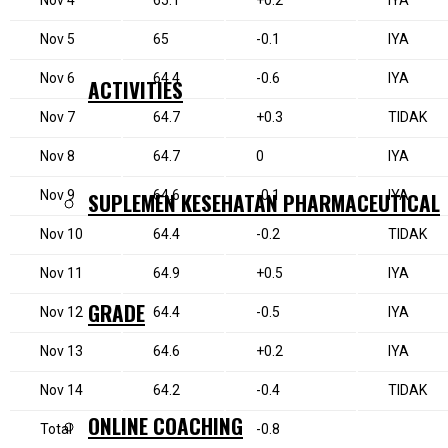
Nov 4
65.1
+0.2
IYA
Nov 5
65
-0.1
IYA
Nov 6
64.4
-0.6
IYA
ACTIVITIES
Nov 7
64.7
+0.3
TIDAK
Nov 8
64.7
0
IYA
Nov 9
SUPLEMEN KESEHATAN PHARMACEUTICAL
64.6
-0.1
IYA
Nov 10
64.4
-0.2
TIDAK
Nov 11
64.9
+0.5
IYA
GRADE
Nov 12
64.4
-0.5
IYA
Nov 13
64.6
+0.2
IYA
Nov 14
64.2
-0.4
TIDAK
ONLINE COACHING
Total
-0.8