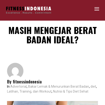
MASIH MENGEJAR BERAT
BADAN IDEAL?
By
fitnessindonesia
In
Advertorial
,
Bakar Lemak & Menurunkan Berat Badan
,
diet
,
Latihan, Training, dan Workout
,
Nutrisi & Tips Diet Sehat