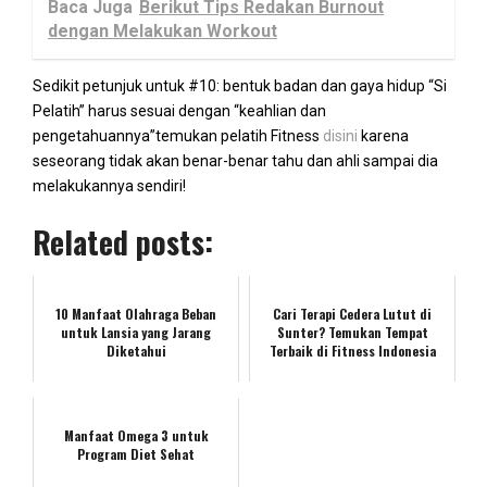
Baca Juga
Berikut Tips Redakan Burnout
dengan Melakukan Workout
Sedikit petunjuk untuk #10: bentuk badan dan gaya hidup “Si
Pelatih” harus sesuai dengan “keahlian dan
pengetahuannya”temukan pelatih Fitness
disini
karena
seseorang tidak akan benar-benar tahu dan ahli sampai dia
melakukannya sendiri!
Related posts:
10 Manfaat Olahraga Beban
Cari Terapi Cedera Lutut di
untuk Lansia yang Jarang
Sunter? Temukan Tempat
Diketahui
Terbaik di Fitness Indonesia
Manfaat Omega 3 untuk
Program Diet Sehat