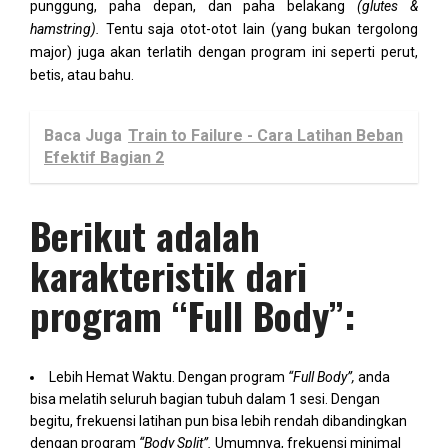
punggung, paha depan, dan paha belakang
(glutes &
hamstring).
Tentu saja otot-otot lain (yang bukan tergolong
major) juga akan terlatih dengan program ini seperti perut,
betis, atau bahu.
Baca Juga
Train to Failure - Cara Latihan Beban
Efektif Bagian 2
Berikut adalah
karakteristik dari
program “Full Body”:
Lebih Hemat Waktu. Dengan program
“Full Body”,
anda
bisa melatih seluruh bagian tubuh dalam 1 sesi. Dengan
begitu, frekuensi latihan pun bisa lebih rendah dibandingkan
dengan program
“Body Split”.
Umumnya, frekuensi minimal