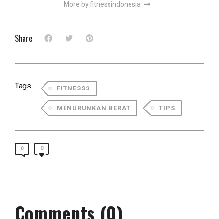
More by fitnessindonesia
Share
Tags
FITNESSS
MENURUNKAN BERAT
TIPS
0
0
Comments (0)