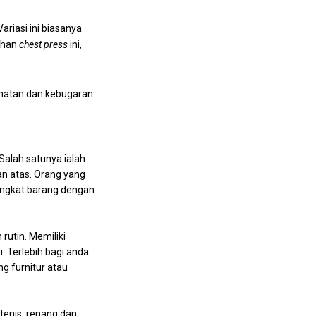
ariasi ini biasanya
tihan
chest press
ini,
ehatan dan kebugaran
Salah satunya ialah
an atas. Orang yang
angkat barang dengan
 rutin. Memiliki
. Terlebih bagi anda
g furnitur atau
tenis, renang dan