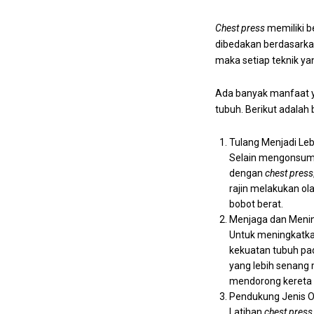
Chest press
memiliki b
dibedakan berdasarkan
maka setiap teknik ya
Ada banyak manfaat y
tubuh. Berikut adala
Tulang Menjadi Leb
Selain mengonsumsi
dengan
chest press
rajin melakukan o
bobot berat.
Menjaga dan Meni
Untuk meningkatka
kekuatan tubuh pad
yang lebih senang 
mendorong kereta 
Pendukung Jenis O
Latihan
chest press