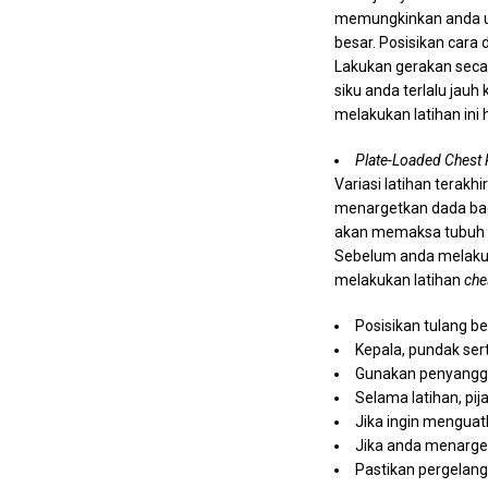
memungkinkan anda un
besar. Posisikan car
Lakukan gerakan secar
siku anda terlalu jauh
melakukan latihan ini
Plate-Loaded Chest 
Variasi latihan terakh
menargetkan dada bagi
akan memaksa tubuh a
Sebelum anda melakuka
melakukan latihan
che
Posisikan tulang be
Kepala, pundak ser
Gunakan penyangga 
Selama latihan, pij
Jika ingin menguat
Jika anda menarget
Pastikan pergelang