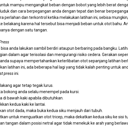
tuk mampu mengangkat beban dengan bobot yang lebih berat dengan
a duduk dan cara berpegangan anda dengan tepat dan benar berpeganga
a perlahan dan terkontrol ketika melakukan latihan ini, sebisa mungk
 ke belakang karena hal tersebut bisa menjadi beban untuk otot bahu. A
 hanya dengan satu tangan.
Press
ir bisa anda lakukan sambil berdiri ataupun berbaring pada bangku. Latih
an dalam agar terisolasi dan mengurangi risiko cedera. Gerakan sepe
nda supaya mempertahankan keterlibatan otot sepanjang latihan ber
n latihan ini, ada beberapa hal lagi yang tidak kalah penting untuk a
st press
ini.
lakang agar tetap tegak lurus.
ta bokong anda selalu menempel pada kursi.
di bawah kaki apabila dibutuhkan.
akkan kedua kaki ke lantai.
kan otot dada, maka buka kedua siku menjauh dari tubuh.
kan untuk menguatkan otot tricep, maka dekatkan kedua siku ke sisi t
an tangan dalam posisi netral agar tidak menekuk ke arah yang berlaw