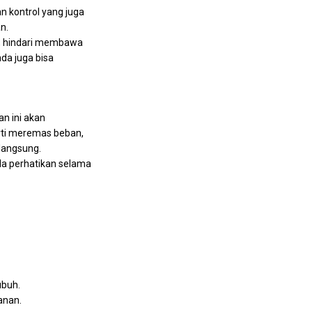
 kontrol yang juga
n.
in, hindari membawa
nda juga bisa
an ini akan
rti meremas beban,
langsung.
nda perhatikan selama
ubuh.
anan.