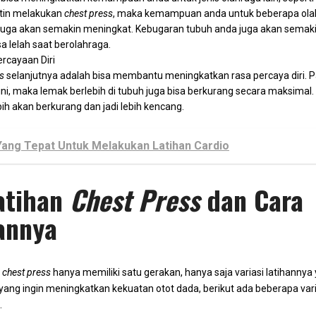
rutin melakukan
chest press
, maka kemampuan anda untuk beberapa olah
 juga akan semakin meningkat. Kebugaran tubuh anda juga akan semak
 lelah saat berolahraga.
rcayaan Diri
s
selanjutnya adalah bisa membantu meningkatkan rasa percaya diri. P
ini, maka lemak berlebih di tubuh juga bisa berkurang secara maksimal
ih akan berkurang dan jadi lebih kencang.
ang Tepat Untuk Melakukan Latihan Cardio
Latihan
Chest Press
dan Cara
annya
n
chest press
hanya memiliki satu gerakan, hanya saja variasi latihannya 
ang ingin meningkatkan kekuatan otot dada, berikut ada beberapa varia
.