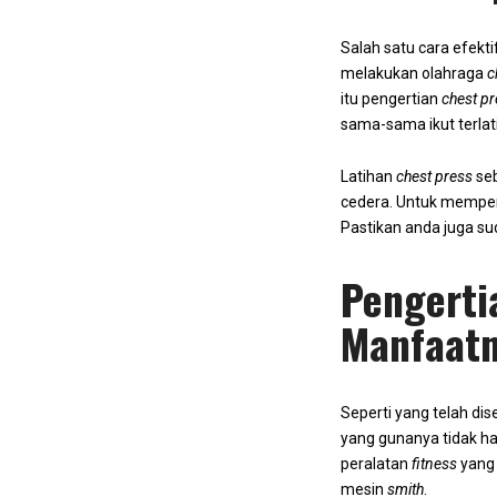
Salah satu cara efek
melakukan olahraga
c
itu pengertian
chest p
sama-sama ikut terlat
Latihan
chest press
seb
cedera. Untuk mempero
Pastikan anda juga s
Pengert
Manfaat
Seperti yang telah dis
yang gunanya tidak ha
peralatan
fitness
yang 
mesin
smith
.