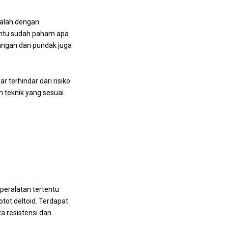
dalah dengan
entu sudah paham apa
 tangan dan pundak juga
terhindar dari risiko
n teknik yang sesuai.
eralatan tertentu
tot deltoid. Terdapat
a resistensi dan