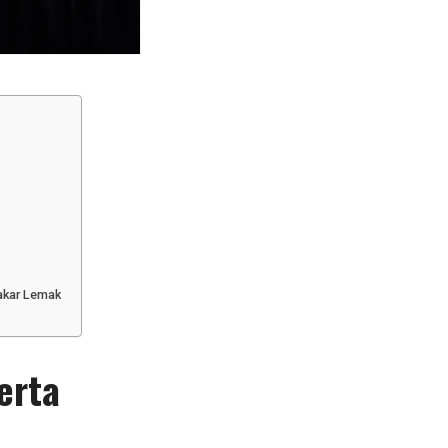
akar Lemak
erta