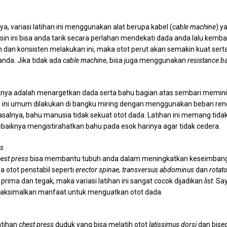
, variasi latihan ini menggunakan alat berupa kabel (
cable machine
) y
sin ini bisa anda tarik secara perlahan mendekati dada anda lalu kembal
n dan konsisten melakukan ini, maka otot perut akan semakin kuat ser
nda. Jika tidak ada
cable machine
, bisa juga menggunakan
resistance b
jutnya adalah menargetkan dada serta bahu bagian atas sembari memini
an ini umum dilakukan di bangku miring dengan menggunakan beban rend
salnya, bahu manusia tidak sekuat otot dada. Latihan ini memang tid
ebaiknya mengistirahatkan bahu pada esok harinya agar tidak cedera.
ss
est press
bisa membantu tubuh anda dalam meningkatkan keseimban
 otot penstabil seperti
erector spinae, transversus abdominus
dan
rotato
prima dan tegak, maka variasi latihan ini sangat cocok dijadikan
list
. Sa
emaksimalkan manfaat untuk menguatkan otot dada.
atihan
chest press
duduk yang bisa melatih otot
latissimus dorsi
dan bisep