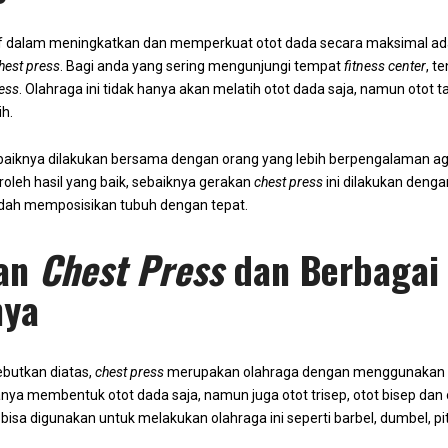
tif dalam meningkatkan dan memperkuat otot dada secara maksimal a
hest press
. Bagi anda yang sering mengunjungi tempat
fitness center
, t
ress
. Olahraga ini tidak hanya akan melatih otot dada saja, namun otot
ih.
aiknya dilakukan bersama dengan orang yang lebih berpengalaman agar 
leh hasil yang baik, sebaiknya gerakan
chest press
ini dilakukan denga
udah memposisikan tubuh dengan tepat.
ian
Chest Press
dan Berbagai
nya
ebutkan diatas,
chest press
merupakan olahraga dengan menggunakan p
nya membentuk otot dada saja, namun juga otot trisep, otot bisep dan o
bisa digunakan untuk melakukan olahraga ini seperti barbel, dumbel, pit