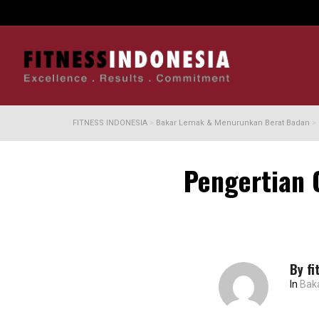
FITNESS INDONESIA
>
Bakar Lemak & Menurunkan Berat Badan
>
Pengertian 
By
fi
In
Bak