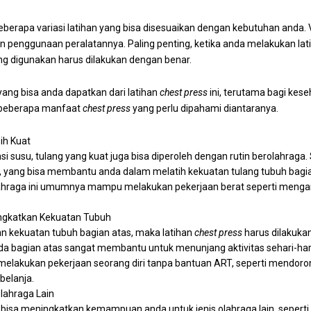
eberapa variasi latihan yang bisa disesuaikan dengan kebutuhan anda. V
 penggunaan peralatannya. Paling penting, ketika anda melakukan la
ng digunakan harus dilakukan dengan benar.
ang bisa anda dapatkan dari latihan
chest press
ini, terutama bagi kes
h beberapa manfaat
chest press
yang perlu dipahami diantaranya.
ih Kuat
 susu, tulang yang kuat juga bisa diperoleh dengan rutin berolahraga. 
, yang bisa membantu anda dalam melatih kekuatan tulang tubuh bagi
lahraga ini umumnya mampu melakukan pekerjaan berat seperti meng
ngkatkan Kekuatan Tubuh
n kekuatan tubuh bagian atas, maka latihan
chest press
harus dilakukan
a bagian atas sangat membantu untuk menunjang aktivitas sehari-hari
melakukan pekerjaan seorang diri tanpa bantuan ART, seperti mendoron
belanja.
lahraga Lain
bisa meningkatkan kemampuan anda untuk jenis olahraga lain, seperti 