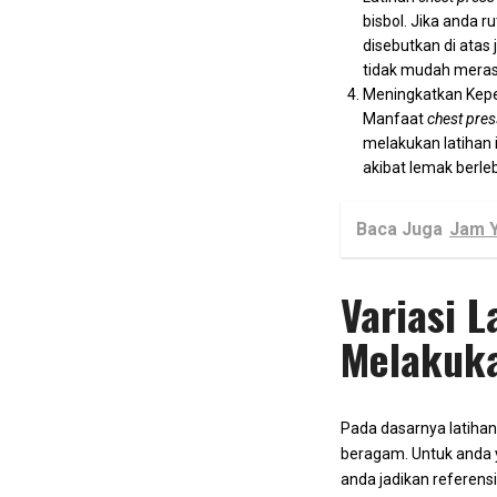
bisbol. Jika anda 
disebutkan di atas
tidak mudah merasa
Meningkatkan Kepe
Manfaat
chest pres
melakukan latihan 
akibat lemak berleb
Baca Juga
Jam Y
Variasi 
Melakuk
Pada dasarnya latiha
beragam. Untuk anda y
anda jadikan referensi