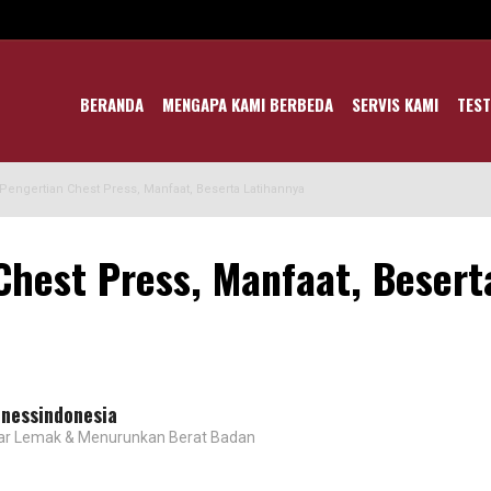
BERANDA
MENGAPA KAMI BERBEDA
SERVIS KAMI
TEST
Pengertian Chest Press, Manfaat, Beserta Latihannya
Chest Press, Manfaat, Besert
tnessindonesia
ar Lemak & Menurunkan Berat Badan