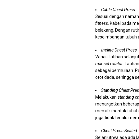
Cable Chest Press
S
esuai dengan namanya
fitness
. Kabel pada me
belakang. Dengan ruti
keseimbangan tubuh a
Incline Chest Press
Variasi latihan selan
manset rotator
. Latih
sebagai permulaan. Pa
otot dada, sehingga s
Standing Chest Pre
Melakukan
standing ch
menargetkan beberapa
memiliki bentuk tubuh 
juga tidak terlalu m
Chest Press Seated
Selanjutnya ada ada l