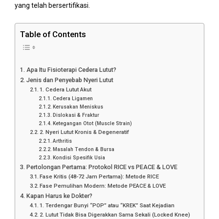
yang telah bersertifikasi.
Table of Contents
Apa Itu Fisioterapi Cedera Lutut?
Jenis dan Penyebab Nyeri Lutut
1. Cedera Lutut Akut
Cedera Ligamen
Kerusakan Meniskus
Dislokasi & Fraktur
Ketegangan Otot (Muscle Strain)
2. Nyeri Lutut Kronis & Degeneratif
Arthritis
Masalah Tendon & Bursa
Kondisi Spesifik Usia
Pertolongan Pertama: Protokol RICE vs PEACE & LOVE
Fase Kritis (48-72 Jam Pertama): Metode RICE
Fase Pemulihan Modern: Metode PEACE & LOVE
Kapan Harus ke Dokter?
1. Terdengar Bunyi “POP” atau “KREK” Saat Kejadian
2. Lutut Tidak Bisa Digerakkan Sama Sekali (Locked Knee)