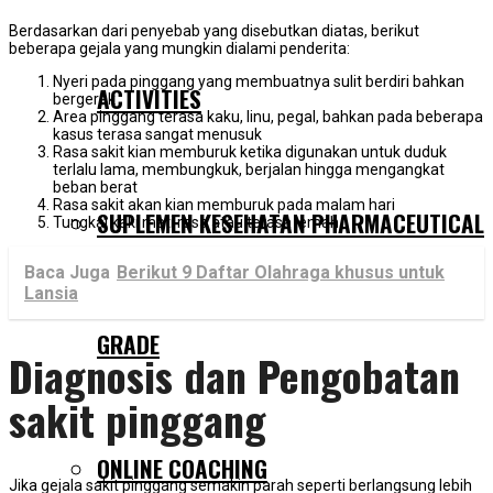
Berdasarkan dari penyebab yang disebutkan diatas, berikut
beberapa gejala yang mungkin dialami penderita:
Nyeri pada pinggang yang membuatnya sulit berdiri bahkan
ACTIVITIES
bergerak
Area pinggang terasa kaku, linu, pegal, bahkan pada beberapa
kasus terasa sangat menusuk
Rasa sakit kian memburuk ketika digunakan untuk duduk
terlalu lama, membungkuk, berjalan hingga mengangkat
beban berat
Rasa sakit akan kian memburuk pada malam hari
SUPLEMEN KESEHATAN PHARMACEUTICAL
Tungkai kaki mati rasa atau terasa lemah
Baca Juga
Berikut 9 Daftar Olahraga khusus untuk
Lansia
GRADE
Diagnosis dan Pengobatan
sakit pinggang
ONLINE COACHING
Jika gejala sakit pinggang semakin parah seperti berlangsung lebih