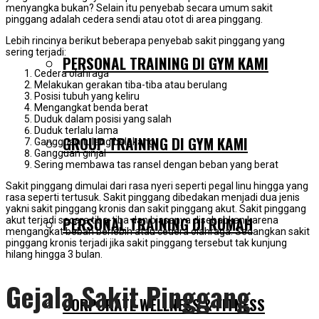
menyangka bukan? Selain itu penyebab secara umum sakit
pinggang adalah cedera sendi atau otot di area pinggang.
Lebih rincinya berikut beberapa penyebab sakit pinggang yang
sering terjadi:
PERSONAL TRAINING DI GYM KAMI
Cedera olahraga
Melakukan gerakan tiba-tiba atau berulang
Posisi tubuh yang keliru
Mengangkat benda berat
Duduk dalam posisi yang salah
Duduk terlalu lama
GROUP TRAINING DI GYM KAMI
Gangguan tulang belakang
Gangguan ginjal
Sering membawa tas ransel dengan beban yang berat
Sakit pinggang dimulai dari rasa nyeri seperti pegal linu hingga yang
rasa seperti tertusuk. Sakit pinggang dibedakan menjadi dua jenis
yakni sakit pinggang kronis dan sakit pinggang akut. Sakit pinggang
PERSONAL TRAINING DI RUMAH
akut terjadi secara tiba-tiba dan biasanya disebabkan karena
mengangkat beban berlebih atau cedera olahraga. Sedangkan sakit
pinggang kronis terjadi jika sakit pinggang tersebut tak kunjung
hilang hingga 3 bulan.
Gejala Sakit Pinggang
CORPORATE WELLNESS & FITNESS