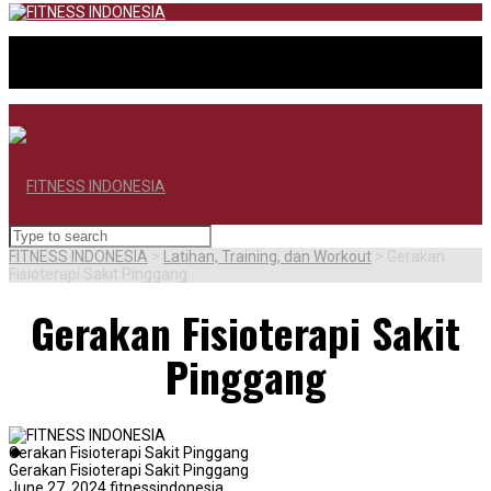
FITNESS INDONESIA
>
Latihan, Training, dan Workout
>
Gerakan
Fisioterapi Sakit Pinggang
Gerakan Fisioterapi Sakit
Pinggang
BERANDA
Gerakan Fisioterapi Sakit Pinggang
Gerakan Fisioterapi Sakit Pinggang
June 27, 2024
fitnessindonesia