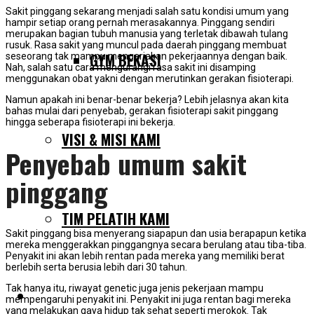
Sakit pinggang sekarang menjadi salah satu kondisi umum yang
hampir setiap orang pernah merasakannya. Pinggang sendiri
merupakan bagian tubuh manusia yang terletak dibawah tulang
rusuk. Rasa sakit yang muncul pada daerah pinggang membuat
GYM BEKASI
seseorang tak mampu mengerjakan pekerjaannya dengan baik.
Nah, salah satu cara mengurangi rasa sakit ini disamping
menggunakan obat yakni dengan merutinkan gerakan fisioterapi.
Namun apakah ini benar-benar bekerja? Lebih jelasnya akan kita
bahas mulai dari penyebab, gerakan fisioterapi sakit pinggang
hingga seberapa fisioterapi ini bekerja.
VISI & MISI KAMI
Penyebab umum sakit
pinggang
TIM PELATIH KAMI
Sakit pinggang bisa menyerang siapapun dan usia berapapun ketika
mereka menggerakkan pinggangnya secara berulang atau tiba-tiba.
Penyakit ini akan lebih rentan pada mereka yang memiliki berat
berlebih serta berusia lebih dari 30 tahun.
Tak hanya itu, riwayat genetic juga jenis pekerjaan mampu
SERVIS KAMI
mempengaruhi penyakit ini. Penyakit ini juga rentan bagi mereka
yang melakukan gaya hidup tak sehat seperti merokok. Tak