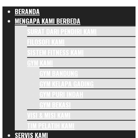
BERANDA
MENGAPA KAMI BERBEDA
SURAT DARI PENDIRI KAMI
FILOSOFI KAMI
SISTEM FITNESS KAMI
GYM KAMI
GYM BANDUNG
GYM KELAPA GADING
GYM PURI INDAH
GYM BEKASI
VISI & MISI KAMI
TIM PELATIH KAMI
SERVIS KAMI