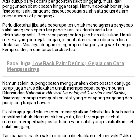
Ada cukup banyak cara pengobatan sakit pinggang, mulai dari
penggunaan obat-obatan hingga terapi. Namun apakah benar jika
fisioterapi sakit pinggang disebut sebagai salah satu solusi dalam
mengatasi sakit pinggang?
Perlu diketahui jika ada beberapa tes untuk mendiagnosa penyebab
sakit pinggang seperti tes pencitraan, tes darah serta tes
elektrodiagnostik. Beberapa pengobatan juga bisa dilakukan. Untuk
mereka yang bergejala ringan, pengobatan mandiri dirumah bisa
dilakukan. Misalnya dengan mengompres bagian yang sakit dengan
kompres dingin dan terus beraktivitas.
Baca Juga
Low Back Pain: Definisi, Gejala dan Cara
Mengatasinya
Namun selain itu pengobatan menggunakan obat-obatan dan juga
terapi juga harus dilakukan untuk mempercepat penyembuhan.
Dilansir dari
National Institute of Neurological Disorders and Stroke,
fisioterapi mampu menguatkan otot yang menopang pinggang dan
punggung bagian bawah.
Fisioterapi juga dinilai mampu meningkatkan fleksibilitas tubuh serta
mobilitas tubuh. Namun tak hanya itu, fisioterapi juga disebut
mampu memperbaiki postur tubuh yang salah yang diakibatkan oleh
sakit pinggang.
Tapi bagaimana jika sakit pinggang disebabkan oleh penyakit? Jika