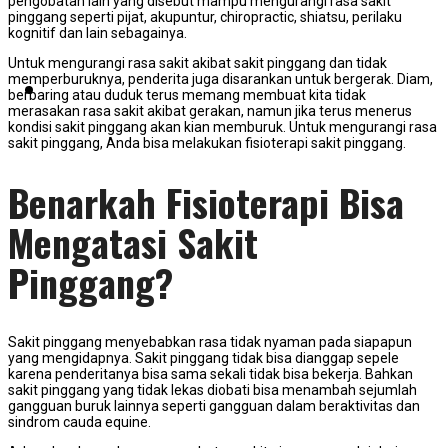
pengobatan lain yang disebut mampu mengurangi rasa sakit
pinggang seperti pijat, akupuntur, chiropractic, shiatsu, perilaku
kognitif dan lain sebagainya.
Untuk mengurangi rasa sakit akibat sakit pinggang dan tidak
memperburuknya, penderita juga disarankan untuk bergerak. Diam,
KONTAK KAMI
berbaring atau duduk terus memang membuat kita tidak
merasakan rasa sakit akibat gerakan, namun jika terus menerus
kondisi sakit pinggang akan kian memburuk. Untuk mengurangi rasa
sakit pinggang, Anda bisa melakukan fisioterapi sakit pinggang.
Benarkah Fisioterapi Bisa
Mengatasi Sakit
Pinggang?
Sakit pinggang menyebabkan rasa tidak nyaman pada siapapun
yang mengidapnya. Sakit pinggang tidak bisa dianggap sepele
karena penderitanya bisa sama sekali tidak bisa bekerja. Bahkan
sakit pinggang yang tidak lekas diobati bisa menambah sejumlah
gangguan buruk lainnya seperti gangguan dalam beraktivitas dan
sindrom cauda equine.