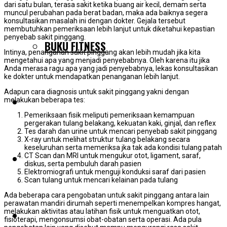
dari satu bulan, terasa sakit ketika buang air kecil, demam serta
muncul perubahan pada berat badan, maka ada baiknya segera
konsultasikan masalah ini dengan dokter. Gejala tersebut
membutuhkan pemeriksaan lebih lanjut untuk diketahui kepastian
penyebab sakit pinggang.
BUKU FITNESS
Intinya, penanganan sakit pinggang akan lebih mudah jika kita
mengetahui apa yang menjadi penyebabnya. Oleh karena itu jika
Anda merasa ragu apa yang jadi penyebabnya, lekas konsultasikan
ke dokter untuk mendapatkan penanganan lebih lanjut.
Adapun cara diagnosis untuk sakit pinggang yakni dengan
melakukan beberapa tes:
TESTIMONIAL
Pemeriksaan fisik meliputi pemeriksaan kemampuan
pergerakan tulang belakang, kekuatan kaki, ginjal, dan reflex
Tes darah dan urine untuk mencari penyebab sakit pinggang
X-ray untuk melihat struktur tulang belakang secara
keseluruhan serta memeriksa jka tak ada kondisi tulang patah
CT Scan dan MRI untuk mengukur otot, ligament, saraf,
BLOG
diskus, serta pembuluh darah pasien
Elektromiografi untuk menguji konduksi saraf dari pasien
Scan tulang untuk mencari kelainan pada tulang
Ada beberapa cara pengobatan untuk sakit pinggang antara lain
perawatan mandiri dirumah seperti menempelkan kompres hangat,
melakukan aktivitas atau latihan fisik untuk menguatkan otot,
PELUANG KERJASAMA
fisioterapi, mengonsumsi obat-obatan serta operasi. Ada pula