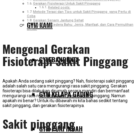
Gerakan Fisioterapi Untuk Sakit Pinggang
Related posts:
Metode Terapi dan Tips untuk Sakit Pinggang yang Perlu di
Coba
Gerakan Senam Jantung Sehat
GYM KAMI
Fisioterapi Cedera Bahu: Jenis, Manfaat, dan Cara Pemulihan
Efektif
Mengenal Gerakan
Fisioterapi Sakit Pinggang
GYM BANDUNG
Apakah Anda sedang sakit pinggang? Nah, fisioterapi sakit pinggang
adalah salah satu cara mengurangi rasa sakit pinggang. Gerakan
fisioterapi bisa dilakukan dirumah secara mandiri dan bermanfaat
GYM KELAPA GADING
mengurangi rasa nyeri atau sakit pada bagian pinggang. Namun
apakah ini benar? Untuk itu dibawah ini kita bahas sedikit tentang
sakit pinggang, dan gerakan fisioterapinya.
Sakit pinggang
GYM PURI INDAH