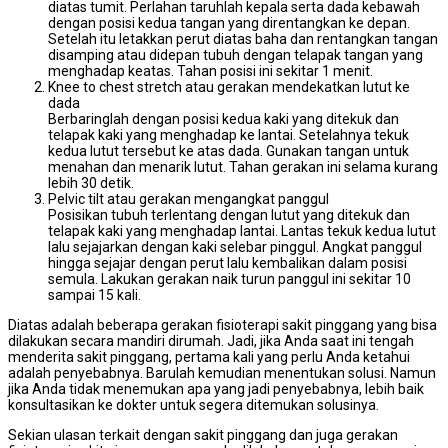
diatas tumit. Perlahan taruhlah kepala serta dada kebawah
dengan posisi kedua tangan yang direntangkan ke depan.
Setelah itu letakkan perut diatas baha dan rentangkan tangan
disamping atau didepan tubuh dengan telapak tangan yang
menghadap keatas. Tahan posisi ini sekitar 1 menit.
Knee to chest stretch atau gerakan mendekatkan lutut ke
dada
Berbaringlah dengan posisi kedua kaki yang ditekuk dan
telapak kaki yang menghadap ke lantai. Setelahnya tekuk
kedua lutut tersebut ke atas dada. Gunakan tangan untuk
menahan dan menarik lutut. Tahan gerakan ini selama kurang
lebih 30 detik.
Pelvic tilt atau gerakan mengangkat panggul
Posisikan tubuh terlentang dengan lutut yang ditekuk dan
telapak kaki yang menghadap lantai. Lantas tekuk kedua lutut
lalu sejajarkan dengan kaki selebar pinggul. Angkat panggul
hingga sejajar dengan perut lalu kembalikan dalam posisi
semula. Lakukan gerakan naik turun panggul ini sekitar 10
sampai 15 kali.
Diatas adalah beberapa gerakan fisioterapi sakit pinggang yang bisa
dilakukan secara mandiri dirumah. Jadi, jika Anda saat ini tengah
menderita sakit pinggang, pertama kali yang perlu Anda ketahui
adalah penyebabnya. Barulah kemudian menentukan solusi. Namun
jika Anda tidak menemukan apa yang jadi penyebabnya, lebih baik
konsultasikan ke dokter untuk segera ditemukan solusinya.
Sekian ulasan terkait dengan sakit pinggang dan juga gerakan