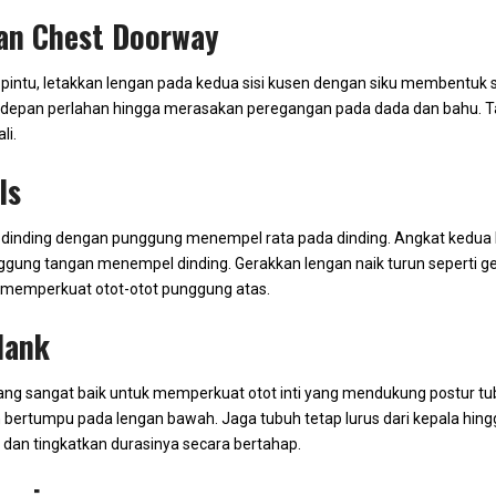
an Chest Doorway
n pintu, letakkan lengan pada kedua sisi kusen dengan siku membentuk s
depan perlahan hingga merasakan peregangan pada dada dan bahu. Tah
li.
ls
 dinding dengan punggung menempel rata pada dinding. Angkat kedu
gung tangan menempel dinding. Gerakkan lengan naik turun seperti ger
 memperkuat otot-otot punggung atas.
lank
yang sangat baik untuk memperkuat otot inti yang mendukung postur tu
 bertumpu pada lengan bawah. Jaga tubuh tetap lurus dari kepala hingg
, dan tingkatkan durasinya secara bertahap.