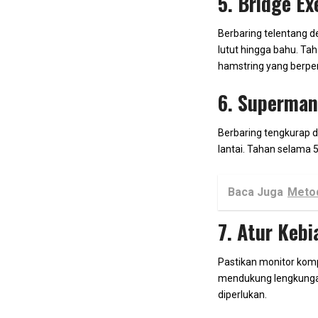
5. Bridge Ex
Berbaring telentang de
lutut hingga bahu. Tah
hamstring yang berpe
6. Superman
Berbaring tengkurap d
lantai. Tahan selama 
Baca Juga
Metod
7. Atur Kebi
Pastikan monitor kom
mendukung lengkungan 
diperlukan.