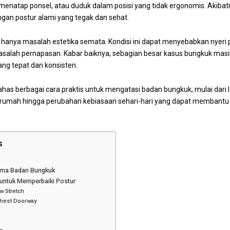
natap ponsel, atau duduk dalam posisi yang tidak ergonomis. Akibatn
ngan postur alami yang tegak dan sehat.
anya masalah estetika semata. Kondisi ini dapat menyebabkan nyeri p
salah pernapasan. Kabar baiknya, sebagian besar kasus bungkuk masih
ng tepat dan konsisten.
ahas berbagai cara praktis untuk mengatasi badan bungkuk, mulai dari 
di rumah hingga perubahan kebiasaan sehari-hari yang dapat membant
s
ama Badan Bungkuk
untuk Memperbaiki Postur
w Stretch
Chest Doorway