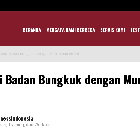
BERANDA
MENGAPA KAMI BERBEDA
SERVIS KAMI
TEST
atasi Badan Bungkuk dengan Mudah dan Efektif
i Badan Bungkuk dengan Mud
tnessindonesia
han, Training, dan Workout