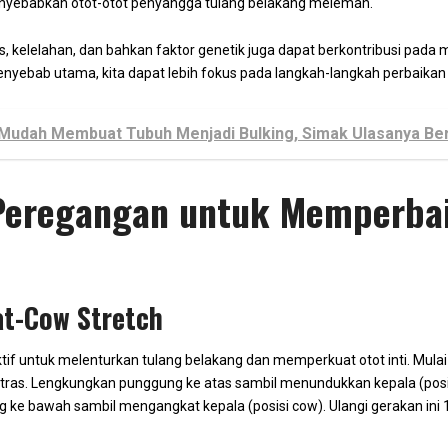
menyebabkan otot-otot penyangga tulang belakang melemah.
res, kelelahan, dan bahkan faktor genetik juga dapat berkontribusi pada m
ebab utama, kita dapat lebih fokus pada langkah-langkah perbaikan 
Mudah Membuat Tubuh Menjadi Bulking, Simak Ulasanya Beri
Peregangan untuk Memperba
at-Cow Stretch
ktif untuk melenturkan tulang belakang dan memperkuat otot inti. Mulai
tras. Lengkungkan punggung ke atas sambil menundukkan kepala (posi
ke bawah sambil mengangkat kepala (posisi cow). Ulangi gerakan ini 1