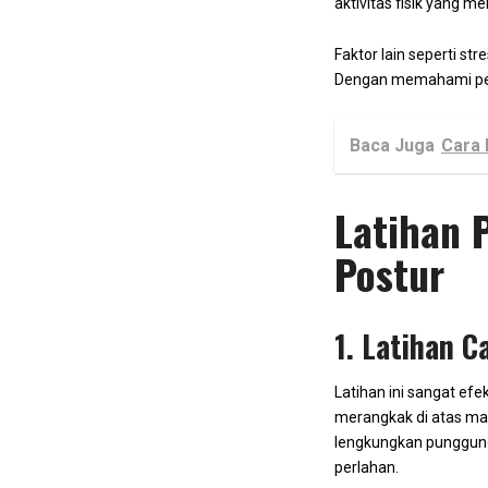
aktivitas fisik yang 
Faktor lain seperti st
Dengan memahami peny
Baca Juga
Cara 
Latihan 
Postur
1. Latihan C
Latihan ini sangat efe
merangkak di atas ma
lengkungkan punggung 
perlahan.