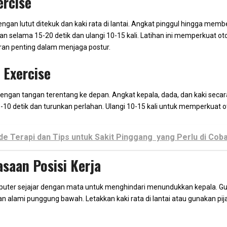
ercise
ngan lutut ditekuk dan kaki rata di lantai. Angkat pinggul hingga membe
an selama 15-20 detik dan ulangi 10-15 kali. Latihan ini memperkuat ot
ran penting dalam menjaga postur.
 Exercise
engan tangan terentang ke depan. Angkat kepala, dada, dan kaki seca
5-10 detik dan turunkan perlahan. Ulangi 10-15 kali untuk memperkuat
e Terapi dan Tips untuk Sakit Pinggang yang Perlu di Cob
asaan Posisi Kerja
puter sejajar dengan mata untuk menghindari menundukkan kepala. Gu
alami punggung bawah. Letakkan kaki rata di lantai atau gunakan pijak