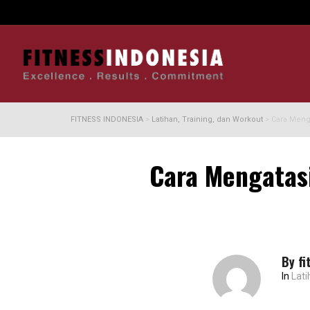
FITNESS INDONESIA
>
Latihan, Training, dan Workout
>
Cara Meng
Cara Mengatas
By
fi
In
Lati