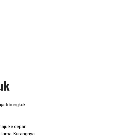
uk
adi bungkuk.
maju ke depan.
 lama. Kurangnya