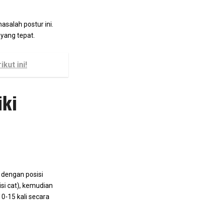
asalah postur ini.
yang tepat.
kut ini!
iki
 dengan posisi
si cat), kemudian
0-15 kali secara