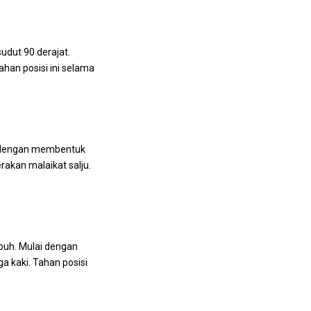
udut 90 derajat.
an posisi ini selama
a lengan membentuk
akan malaikat salju.
buh. Mulai dengan
a kaki. Tahan posisi