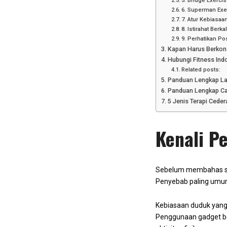
5. Bridge Exerci
6. Superman Exe
7. Atur Kebiasaa
8. Istirahat Berka
9. Perhatikan Po
Kapan Harus Berkons
Hubungi Fitness Indo
Related posts:
Panduan Lengkap Lati
Panduan Lengkap Ca
5 Jenis Terapi Cede
Kenali 
Sebelum membahas so
Penyebab paling umu
Kebiasaan duduk yang 
Penggunaan gadget be