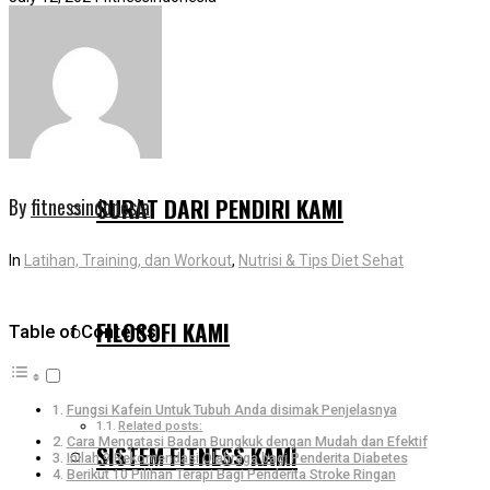
MENGAPA KAMI BERBEDA
SURAT DARI PENDIRI KAMI
By
fitnessindonesia
In
Latihan, Training, dan Workout
,
Nutrisi & Tips Diet Sehat
FILOSOFI KAMI
Table of Contents
Fungsi Kafein Untuk Tubuh Anda disimak Penjelasnya
Related posts:
Cara Mengatasi Badan Bungkuk dengan Mudah dan Efektif
SISTEM FITNESS KAMI
Inilah 9 Rekomendasi Olahraga bagi Penderita Diabetes
Berikut 10 Pilihan Terapi Bagi Penderita Stroke Ringan