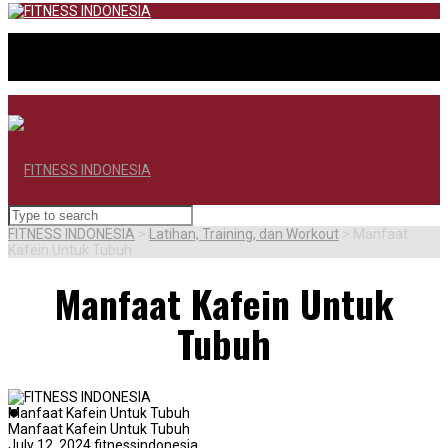
FITNESS INDONESIA
>
Latihan, Training, dan Workout
>
Manfaat
Kafein Untuk Tubuh
Manfaat Kafein Untuk
Tubuh
BERANDA
Manfaat Kafein Untuk Tubuh
Manfaat Kafein Untuk Tubuh
July 12, 2024
fitnessindonesia