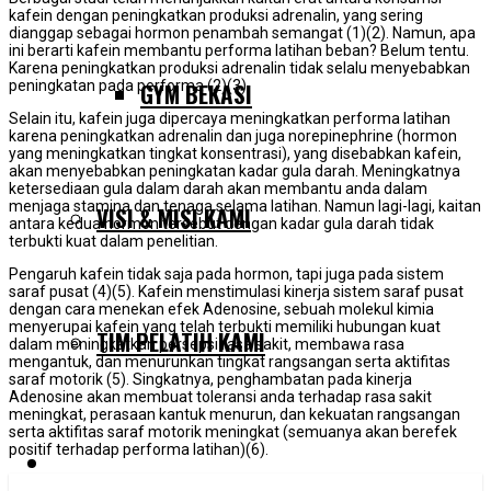
kafein dengan peningkatkan produksi adrenalin, yang sering
dianggap sebagai hormon penambah semangat (1)(2). Namun, apa
ini berarti kafein membantu performa latihan beban? Belum tentu.
Karena peningkatkan produksi adrenalin tidak selalu menyebabkan
peningkatan pada performa (2)(3).
GYM BEKASI
Selain itu, kafein juga dipercaya meningkatkan performa latihan
karena peningkatkan adrenalin dan juga norepinephrine (hormon
yang meningkatkan tingkat konsentrasi), yang disebabkan kafein,
akan menyebabkan peningkatan kadar gula darah. Meningkatnya
ketersediaan gula dalam darah akan membantu anda dalam
menjaga stamina dan tenaga selama latihan. Namun lagi-lagi, kaitan
VISI & MISI KAMI
antara kedua hormon tersebut dengan kadar gula darah tidak
terbukti kuat dalam penelitian.
Pengaruh kafein tidak saja pada hormon, tapi juga pada sistem
saraf pusat (4)(5). Kafein menstimulasi kinerja sistem saraf pusat
dengan cara menekan efek Adenosine, sebuah molekul kimia
menyerupai kafein yang telah terbukti memiliki hubungan kuat
TIM PELATIH KAMI
dalam meningkatkan persepsi rasa sakit, membawa rasa
mengantuk, dan menurunkan tingkat rangsangan serta aktifitas
saraf motorik (5). Singkatnya, penghambatan pada kinerja
Adenosine akan membuat toleransi anda terhadap rasa sakit
meningkat, perasaan kantuk menurun, dan kekuatan rangsangan
serta aktifitas saraf motorik meningkat (semuanya akan berefek
positif terhadap performa latihan)(6).
SERVIS KAMI