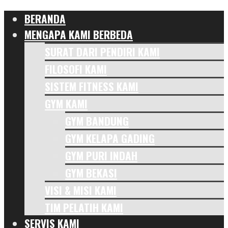
BERANDA
MENGAPA KAMI BERBEDA
SURAT DARI PENDIRI KAMI
FILOSOFI KAMI
SISTEM FITNESS KAMI
GYM KAMI
GYM BANDUNG
GYM KELAPA GADING
GYM PURI INDAH
GYM BEKASI
VISI & MISI KAMI
TIM PELATIH KAMI
SERVIS KAMI