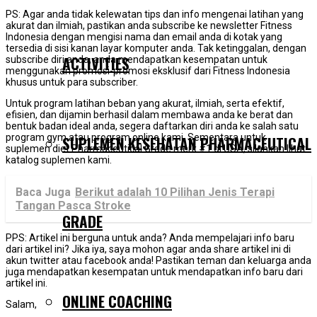
PS: Agar anda tidak kelewatan tips dan info mengenai latihan yang
akurat dan ilmiah, pastikan anda subscribe ke newsletter Fitness
Indonesia dengan mengisi nama dan email anda di kotak yang
tersedia di sisi kanan layar komputer anda. Tak ketinggalan, dengan
ACTIVITIES
subscribe diri anda, anda mendapatkan kesempatan untuk
menggunakan promosi-promosi eksklusif dari Fitness Indonesia
khusus untuk para subscriber.
Untuk program latihan beban yang akurat, ilmiah, serta efektif,
efisien, dan dijamin berhasil dalam membawa anda ke berat dan
bentuk badan ideal anda, segera daftarkan diri anda ke salah satu
program gym atau program online kami. Sementara untuk
SUPLEMEN KESEHATAN PHARMACEUTICAL
suplemen diet Pharmaceutical Grade merk #1 di USA, silahkan lihat
katalog suplemen kami.
Baca Juga
Berikut adalah 10 Pilihan Jenis Terapi
Tangan Pasca Stroke
GRADE
PPS: Artikel ini berguna untuk anda? Anda mempelajari info baru
dari artikel ini? Jika iya, saya mohon agar anda share artikel ini di
akun twitter atau facebook anda! Pastikan teman dan keluarga anda
juga mendapatkan kesempatan untuk mendapatkan info baru dari
artikel ini.
ONLINE COACHING
Salam,