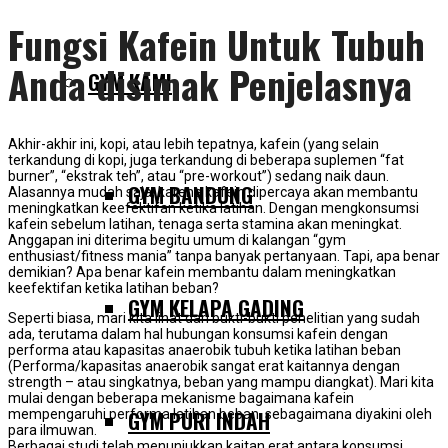
Fungsi Kafein Untuk Tubuh
Anda disimak Penjelasnya
GYM KAMI
Akhir-akhir ini, kopi, atau lebih tepatnya, kafein (yang selain
terkandung di kopi, juga terkandung di beberapa suplemen “fat
burner”, “ekstrak teh”, atau “pre-workout”) sedang naik daun.
GYM BANDUNG
Alasannya mudah saja, karena kafein dipercaya akan membantu
meningkatkan keefektifan ketika latihan. Dengan mengkonsumsi
kafein sebelum latihan, tenaga serta stamina akan meningkat.
Anggapan ini diterima begitu umum di kalangan “gym
enthusiast/fitness mania” tanpa banyak pertanyaan. Tapi, apa benar
demikian? Apa benar kafein membantu dalam meningkatkan
keefektifan ketika latihan beban?
GYM KELAPA GADING
Seperti biasa, mari kita lihat dari bukti-bukti penelitian yang sudah
ada, terutama dalam hal hubungan konsumsi kafein dengan
performa atau kapasitas anaerobik tubuh ketika latihan beban
(Performa/kapasitas anaerobik sangat erat kaitannya dengan
strength – atau singkatnya, beban yang mampu diangkat). Mari kita
mulai dengan beberapa mekanisme bagaimana kafein
GYM PURI INDAH
mempengaruhi performa latihan beban, sebagaimana diyakini oleh
para ilmuwan.
Berbagai studi telah menunjukkan kaitan erat antara konsumsi