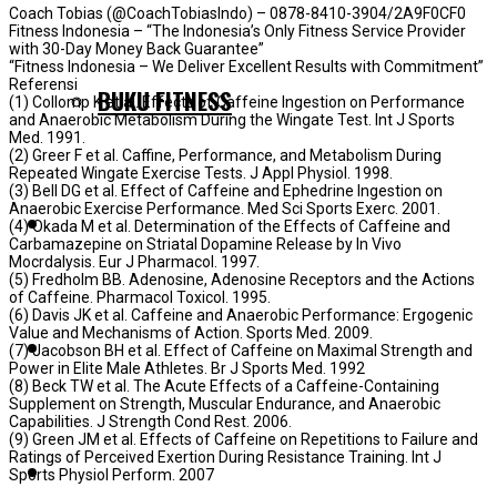
Coach Tobias (@CoachTobiasIndo) – 0878-8410-3904/2A9F0CF0
Fitness Indonesia – “The Indonesia’s Only Fitness Service Provider
with 30-Day Money Back Guarantee”
“Fitness Indonesia – We Deliver Excellent Results with Commitment”
Referensi
BUKU FITNESS
(1) Collomp K et al. Effects of Caffeine Ingestion on Performance
and Anaerobic Metabolism During the Wingate Test. Int J Sports
Med. 1991.
(2) Greer F et al. Caffine, Performance, and Metabolism During
Repeated Wingate Exercise Tests. J Appl Physiol. 1998.
(3) Bell DG et al. Effect of Caffeine and Ephedrine Ingestion on
Anaerobic Exercise Performance. Med Sci Sports Exerc. 2001.
TESTIMONIAL
(4) Okada M et al. Determination of the Effects of Caffeine and
Carbamazepine on Striatal Dopamine Release by In Vivo
Mocrdalysis. Eur J Pharmacol. 1997.
(5) Fredholm BB. Adenosine, Adenosine Receptors and the Actions
of Caffeine. Pharmacol Toxicol. 1995.
(6) Davis JK et al. Caffeine and Anaerobic Performance: Ergogenic
Value and Mechanisms of Action. Sports Med. 2009.
BLOG
(7) Jacobson BH et al. Effect of Caffeine on Maximal Strength and
Power in Elite Male Athletes. Br J Sports Med. 1992
(8) Beck TW et al. The Acute Effects of a Caffeine-Containing
Supplement on Strength, Muscular Endurance, and Anaerobic
Capabilities. J Strength Cond Rest. 2006.
(9) Green JM et al. Effects of Caffeine on Repetitions to Failure and
Ratings of Perceived Exertion During Resistance Training. Int J
PELUANG KERJASAMA
Sports Physiol Perform. 2007