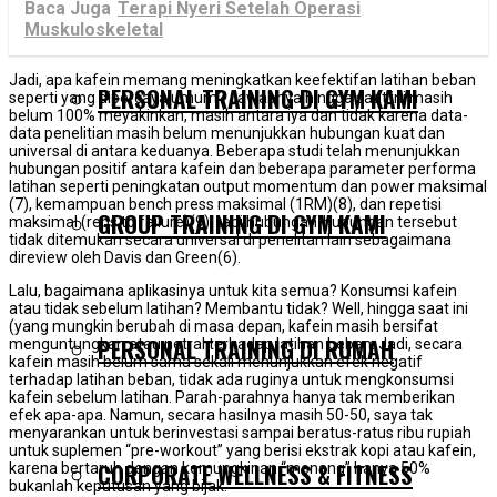
Baca Juga
Terapi Nyeri Setelah Operasi
Muskuloskeletal
Jadi, apa kafein memang meningkatkan keefektifan latihan beban
PERSONAL TRAINING DI GYM KAMI
seperti yang dipercaya umum? Jawabnya hingga saat ini masih
belum 100% meyakinkan, masih antara iya dan tidak karena data-
data penelitian masih belum menunjukkan hubungan kuat dan
universal di antara keduanya. Beberapa studi telah menunjukkan
hubungan positif antara kafein dan beberapa parameter performa
latihan seperti peningkatan output momentum dan power maksimal
(7), kemampuan bench press maksimal (1RM)(8), dan repetisi
GROUP TRAINING DI GYM KAMI
maksimal (reps to failure)(9), tapi hubungan-hubungan tersebut
tidak ditemukan secara universal di penelitan lain sebagaimana
direview oleh Davis dan Green(6).
Lalu, bagaimana aplikasinya untuk kita semua? Konsumsi kafein
atau tidak sebelum latihan? Membantu tidak? Well, hingga saat ini
(yang mungkin berubah di masa depan, kafein masih bersifat
PERSONAL TRAINING DI RUMAH
menguntungkan atau netral terhadap latihan beban. Jadi, secara
kafein masih belum sama sekali menunjukkan efek negatif
terhadap latihan beban, tidak ada ruginya untuk mengkonsumsi
kafein sebelum latihan. Parah-parahnya hanya tak memberikan
efek apa-apa. Namun, secara hasilnya masih 50-50, saya tak
menyarankan untuk berinvestasi sampai beratus-ratus ribu rupiah
untuk suplemen “pre-workout” yang berisi ekstrak kopi atau kafein,
CORPORATE WELLNESS & FITNESS
karena bertaruh dengan kemungkinan “menang” hanya 50%
bukanlah keputusan yang bijak.