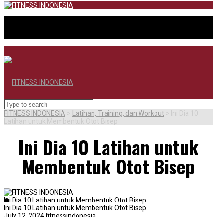
FITNESS INDONESIA
>
Latihan, Training, dan Workout
>
Ini Dia 10
Latihan untuk Membentuk Otot Bisep
Ini Dia 10 Latihan untuk
Membentuk Otot Bisep
BERANDA
Ini Dia 10 Latihan untuk Membentuk Otot Bisep
Ini Dia 10 Latihan untuk Membentuk Otot Bisep
July 12, 2024
fitnessindonesia