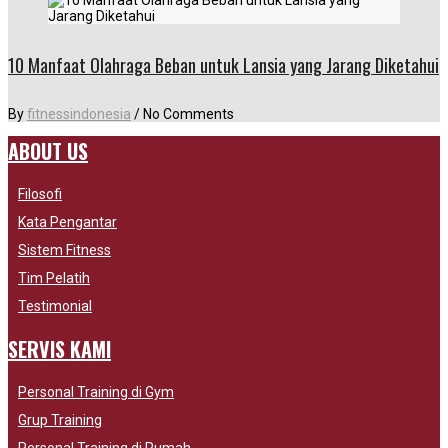
10 Manfaat Olahraga Beban untuk Lansia yang Jarang Diketahui
By
fitnessindonesia
/
No Comments
ABOUT US
Filosofi
Kata Pengantar
Sistem Fitness
Tim Pelatih
Testimonial
SERVIS KAMI
Personal Training di Gym
Grup Training
Personal Training di Rumah