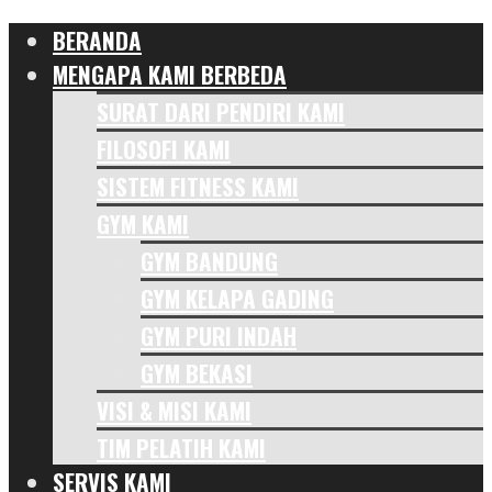
BERANDA
MENGAPA KAMI BERBEDA
SURAT DARI PENDIRI KAMI
FILOSOFI KAMI
SISTEM FITNESS KAMI
GYM KAMI
GYM BANDUNG
GYM KELAPA GADING
GYM PURI INDAH
GYM BEKASI
VISI & MISI KAMI
TIM PELATIH KAMI
SERVIS KAMI