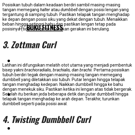
Posisikan tubuh dalam keadaan berdiri sambil masing-masing
tangan memegang
halter
atau
dumbbell
dengan posisi lengan yang
tergantung di samping tubuh. Pastikan telapak tangan menghadap
ke depan dengan posisi siku yang dekat dengan tubuh. Menaikkan
beban hingga setinggi bahu dan pastikan lengan tetap pada
BUKU FITNESS
posisinya (tidak bergerak). Lakukan gerakan ini berulang.
3. Zottman Curl
TESTIMONIAL
Latihan ini difungsikan melatih otot utama yang menjadi pembentuk
bisep yakni
brachioradialis, brachialis, dan brachii.
Pertama posisikan
tubuh berdiri tegak dengan masing-masing tangan memegang
dumbbell yang diletakkan sisi tubuh. Putar lengan hingga telapak
tangan menghadap kedepan. Naikkan dumbbell hingga ke bahu
dengan menekuk siku. Pastikan ketika ini lengan atas tidak bergerak.
Setelah itu berikan jeda beberapa detik dan putar dumbbell hingga
BLOG
telapak tangan menghadap ke arah depan. Terakhir, turunkan
dumbbell seperti pada posisi awal.
4. Twisting Dumbbell Curl
PELUANG KERJASAMA