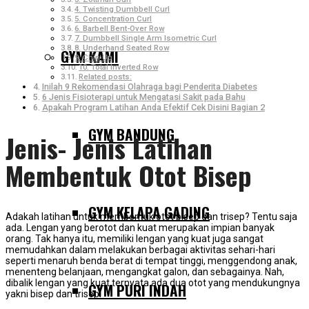
4. Twisting Dumbbell Curl
5. Concentration Curl
6. Barbell Bent-Over Row
7. Dumbbell Single Arm Isometric Curl
8. Underhand Seated Row
GYM KAMI
9. Chin Up
10. Total Inverted Row
Related posts:
Inilah 9 Rekomendasi Olahraga bagi Penderita Diabetes
6 Jenis Fisioterapi untuk Mengatasi Sakit pada Bahu
Apakah Program Latihan Anda Efektif Cek Disini Bagian 2
GYM BANDUNG
Jenis- Jenis Latihan
Membentuk Otot Bisep
GYM KELAPA GADING
Adakah latihan untuk membentuk otot bisep dan trisep? Tentu saja
ada. Lengan yang berotot dan kuat merupakan impian banyak
orang. Tak hanya itu, memiliki lengan yang kuat juga sangat
memudahkan dalam melakukan berbagai aktivitas sehari-hari
seperti menaruh benda berat di tempat tinggi, menggendong anak,
menenteng belanjaan, mengangkat galon, dan sebagainya. Nah,
dibalik lengan yang kuat ternyata ada dua otot yang mendukungnya
GYM PURI INDAH
yakni bisep dan trisep.