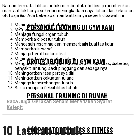
Namun ternyata latihan untuk membentuk otot bisep memberikan
manfaat tak hanya sekedar meningkatkan daya tahan dan kekuatan
otot saja
lho
. Ada beberapa manfaat lainnya seperti dibawah ini:
Meningkatkan metabolisme
PERSONAL TRAINING DI GYM KAMI
Memperlancar peredaran darah
Menjaga fungsi organ tubuh
Memperbaiki postur tubuh
Mencegah insomnia dan memperbaiki kualitas tidur
Memperbaiki
mood
Menjaga berat badan ideal
Meningkatkan kepadatan tulang
GROUP TRAINING DI GYM KAMI
Mengurangi risiko penyakit kronis seperti obesitas, diabetes,
penyakit jantung, sakit pinggang dan sebagainya
Meningkatkan rasa percaya diri
Meningkatkan kekuatan tulang
Menjaga keseimbangan tubuh
Serta menjaga fleksibilitas tubuh
PERSONAL TRAINING DI RUMAH
Baca Juga
Gerakan Senam Meredakan Syaraf
Kejepit
10 Latihan untuk
CORPORATE WELLNESS & FITNESS