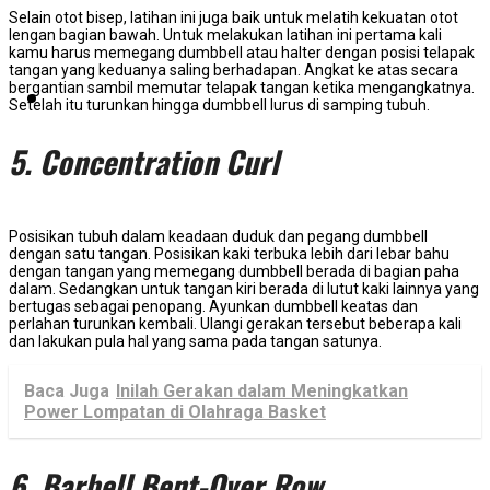
Selain otot bisep, latihan ini juga baik untuk melatih kekuatan otot
lengan bagian bawah. Untuk melakukan latihan ini pertama kali
kamu harus memegang dumbbell atau halter dengan posisi telapak
tangan yang keduanya saling berhadapan. Angkat ke atas secara
bergantian sambil memutar telapak tangan ketika mengangkatnya.
KONTAK KAMI
Setelah itu turunkan hingga dumbbell lurus di samping tubuh.
5. Concentration Curl
Posisikan tubuh dalam keadaan duduk dan pegang dumbbell
dengan satu tangan. Posisikan kaki terbuka lebih dari lebar bahu
dengan tangan yang memegang dumbbell berada di bagian paha
dalam. Sedangkan untuk tangan kiri berada di lutut kaki lainnya yang
bertugas sebagai penopang. Ayunkan dumbbell keatas dan
perlahan turunkan kembali. Ulangi gerakan tersebut beberapa kali
dan lakukan pula hal yang sama pada tangan satunya.
Baca Juga
Inilah Gerakan dalam Meningkatkan
Power Lompatan di Olahraga Basket
6. Barbell Bent-Over Row