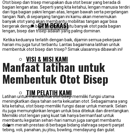
Otot bisep dan trisep merupakan dua otot besar yang berada di
bagian lengan atas. Seperti yang kita ketahui, lengan manusia terdiri
dari tiga bagian yakni lengan atas, lengan bawah serta pergelangan
tangan. Nah, di sepanjang tangan ini kamu akan menemukan
banyak otot yang akan membantu mobilitas tangan agar bisa
GYM BEKASI
bergerak dengan baik. Diantara begitu banyak otot pada bagian
lengan, bisep dan trisep adalah yang paling dominan.
Ketika keduanya terlatih dengan baik, dijamin semua pekerjaan
harian mu juga turut terbantu. Lantas bagaimana latihan untuk
membentuk otot bisep dan trisep? Simak ulasannya dibawah ini!
VISI & MISI KAMI
Manfaat latihan untuk
Membentuk Otot Bisep
TIM PELATIH KAMI
Latihan untuk membentuk otot bisep memiliki fungsi utama
meningkatkan daya tahan serta kekuatan otot. Sebagaimana yang
kita ketahui, otot bisep memiliki fungsi dasar untuk menarik. Selain
itu juga memungkinkan lengan untuk bisa ditekuk dan direntangkan.
Memiliki otot lengan yang kuat tak hanya bermanfaat untuk
membantu kegiatan sehari-hari namun juga sangat membantu
dalam meraih prestasi di berbagai bidang olahraga seperti panjat
SERVIS KAMI
tebing, voli, panahan, jiu jitsu, bowling, mendayung dan gulat.