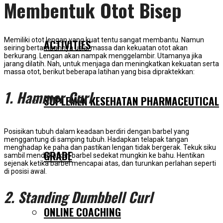
Membentuk Otot Bisep
Memiliki otot lengan yang kuat tentu sangat membantu. Namun
ACTIVITIES
seiring bertambahnya usia, massa dan kekuatan otot akan
berkurang. Lengan akan nampak menggelambir. Utamanya jika
jarang dilatih. Nah, untuk menjaga dan meningkatkan kekuatan serta
massa otot, berikut beberapa latihan yang bisa dipraktekkan:
1. Hammer Curl
SUPLEMEN KESEHATAN PHARMACEUTICAL
Posisikan tubuh dalam keadaan berdiri dengan barbel yang
menggantung di samping tubuh. Hadapkan telapak tangan
menghadap ke paha dan pastikan lengan tidak bergerak. Tekuk siku
GRADE
sambil mendekatkan barbel sedekat mungkin ke bahu. Hentikan
sejenak ketika barbel mencapai atas, dan turunkan perlahan seperti
di posisi awal.
2. Standing Dumbbell Curl
ONLINE COACHING