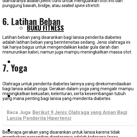
diantaranya adalah
pelvic curls
untuk menguatkan otot inti dan
punggung bawah,
bridge
, atau
seated spine
stretch.
6. Latihan Beban
BUKU FITNESS
Latihan beban yang disarankan bagi lansia penderita diabetes
adalah latihan beban yang berintensitas sedang. Jenis olahraga ini
tak hanya bagus untuk mengendalikan kadar gula darah dan
menurunkan kalori, namun juga mampu meningkatkan massa otot.
TESTIMONIAL
7. Yoga
Olahraga untuk penderita diabetes lainnya yang direkomendasikan
bagi lansia adalah yoga. Gerakan dalam yoga yang mengalir mampu
meningkatkan kekuatan, kelenturan, serta keseimbangan tubuh
BLOG
yang mana penting bagi lansia yang menderita diabetes.
Baca Juga
Berikut 9 Jenis Olahraga yang Aman Bagi
Lansia Penderita Hipertensi​
PELUANG KERJASAMA
Beberapa gerakan yang disarankan untuk lansia karena tidak
membebani persendian diantaranya adalah tadasana (pose