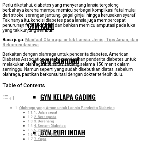
Perlu diketahui, diabetes yang menyerang lansia tergolong
berbahaya karena mampu memicu berbagai komplikasi fatal mulai
dari stroke, serangan jantung, gagal ginjal, hingga kerusakan syaraf.
Tak hanya itu, kondisi diabetes pada lansia juga mempercepat
GYM KAMI
penurunan fungsi kognitif dan bahkan memicu amputasi pada luka
yang tak kunjung sembuh.
Baca juga:
Manfaat Olahraga untuk Lansia: Jenis, Tips Aman, dan
Rekomendasinya
Berkaitan dengan olahraga untuk penderita diabetes, American
GYM BANDUNG
Diabetes Association merekomendasikan penderita diabetes untuk
melakukan olahraga intensitas sedang selama 150 menit dalam
seminggu. Namun seperti yang sudah disebutkan diatas, sebelum
olahraga, pastikan berkonsultasi dengan dokter terlebih dulu.
Table of Contents
GYM KELAPA GADING
Olahraga yang Aman untuk Lansia Penderita Diabetes
1. Jalan cepat
2. Bersepeda
3. Berenang
4. Senam Diabetes
GYM PURI INDAH
5. Pilates
6. Latihan Beban
7. Yoga