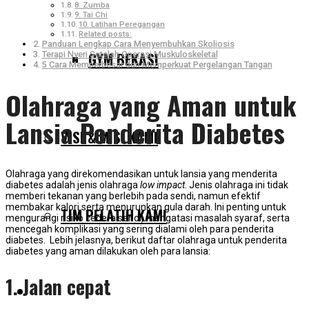
8. Zumba
9. Tai Chi
10. Latihan Peregangan
Related posts:
Panduan Lengkap Cara Menyembuhkan Skoliosis
GYM BEKASI
Terapi Nyeri Setelah Operasi Muskuloskeletal
5 Cara Memperbesar dan Memperkuat Pergelangan Tangan
Olahraga yang Aman untuk
Lansia Penderita Diabetes
VISI & MISI KAMI
Olahraga yang direkomendasikan untuk lansia yang menderita
diabetes adalah jenis olahraga
low impact
. Jenis olahraga ini tidak
memberi tekanan yang berlebih pada sendi, namun efektif
membakar kalori serta menurunkan gula darah. Ini penting untuk
TIM PELATIH KAMI
mengurangi risiko cedera sendi, mengatasi masalah syaraf, serta
mencegah komplikasi yang sering dialami oleh para penderita
diabetes. Lebih jelasnya, berikut daftar olahraga untuk penderita
diabetes yang aman dilakukan oleh para lansia:
1. Jalan cepat
SERVIS KAMI