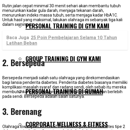
Rutin jalan cepat minimal 30 menit sehari akan membantu tubuh
menurunkan kadar gula darah, menjaga tekanan darah,
menurunkan indeks massa tubuh, serta menjaga kadar HbA1C.
Untuk hasil yang maksimal, lakukan olahraga ini sebanyak tiga kali
PERSONAL TRAINING DI GYM KAMI
dalam seminggu.
Baca Juga
25 Poin Pembelajaran Selama 10 Tahun
Latihan Beban
GROUP TRAINING DI GYM KAMI
2. Bersepeda
Bersepeda menjadi salah satu olahraga yang direkomendasikan
bagi lansia penderita diabetes. Penderita diabetes biasanya memiliki
komplikasi masalah syaraf dan radang sendi, oleh sebab itu mereka
PERSONAL TRAINING DI RUMAH
membutuhkan olahraga yang tidak memberikan tekanan berlebih
pada sendi. Bersepeda adalah salah satunya.
3. Berenang
CORPORATE WELLNESS & FITNESS
Olahraga
low impact
ini efektif membantu penderita diabetes tipe 2