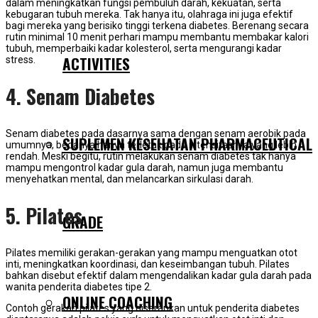
dalam meningkatkan fungsi pembuluh darah, kekuatan, serta
kebugaran tubuh mereka. Tak hanya itu, olahraga ini juga efektif
bagi mereka yang berisiko tinggi terkena diabetes. Berenang secara
rutin minimal 10 menit perhari mampu membantu membakar kalori
tubuh, memperbaiki kadar kolesterol, serta mengurangi kadar
ACTIVITIES
stress.
4. Senam Diabetes
Senam diabetes pada dasarnya sama dengan senam aerobik pada
SUPLEMEN KESEHATAN PHARMACEUTICAL
umumnya, bedanya hanya terletak pada intensitasnya yang lebih
rendah. Meski begitu, rutin melakukan senam diabetes tak hanya
mampu mengontrol kadar gula darah, namun juga membantu
menyehatkan mental, dan melancarkan sirkulasi darah.
5. Pilates
GRADE
Pilates memiliki gerakan-gerakan yang mampu menguatkan otot
inti, meningkatkan koordinasi, dan keseimbangan tubuh. Pilates
bahkan disebut efektif dalam mengendalikan kadar gula darah pada
wanita penderita diabetes tipe 2.
ONLINE COACHING
Contoh gerakan pilates yang disarankan untuk penderita diabetes