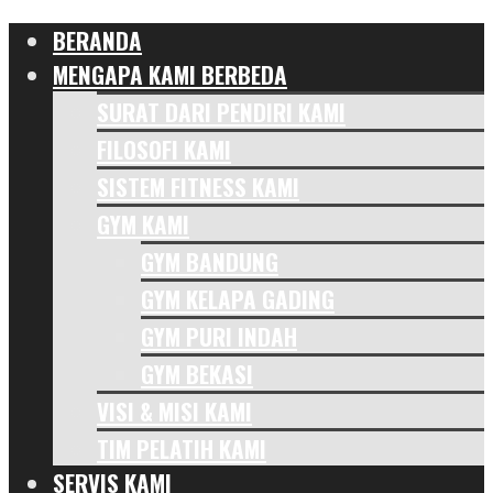
BERANDA
MENGAPA KAMI BERBEDA
SURAT DARI PENDIRI KAMI
FILOSOFI KAMI
SISTEM FITNESS KAMI
GYM KAMI
GYM BANDUNG
GYM KELAPA GADING
GYM PURI INDAH
GYM BEKASI
VISI & MISI KAMI
TIM PELATIH KAMI
SERVIS KAMI