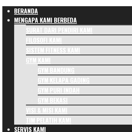
BERANDA
MENGAPA KAMI BERBEDA
SURAT DARI PENDIRI KAMI
FILOSOFI KAMI
SISTEM FITNESS KAMI
GYM KAMI
GYM BANDUNG
GYM KELAPA GADING
GYM PURI INDAH
GYM BEKASI
VISI & MISI KAMI
TIM PELATIH KAMI
SERVIS KAMI