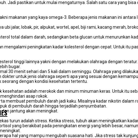
h. Jadi pastikan untuk mulai mengaturnya. Salah satu cara yang bis
ni makanan yang kaya omega-3. Beberapa jenis makanan ini antara lain
bi jalar, lobak, pir, alpukat, wortel, apel, biji rami, kacang merah, b
lesterol total dalam darah, sedangkan beta glucan untuk menurunkan ka
mengalami peningkatan kadar kolesterol dengan cepat. Untuk itu past
esterol tinggi lainnya yakni dengan melakukan olahraga dengan teratu
bih bugar.
l 30 menit sehari dan 5 kali dalam seminggu. Olahraga yang dilakukan 
an dokter untuk jenis olahraga seperti apa yang sesuai dengan kemamp
k seorang dengan kondisi kesehatan tertentu.
 kesehatan adalah merokok dan minum minuman keras. Untuk itu sebaikn
 menghindari asap rokok.
ta membuat pembuluh darah jadi kaku. Misalnya kadar nikotin dalam r
mpuk di pembuluh darah hingga terjadilah penyumbatan.
IES
oke dan jantung akan meningkat.
ekas turun adalah stress. Ketika stress, tubuh akan meningkatkan kadar k
ol yang berakibat pada peningkatan energi yang lebih besar, namun di l
 meningkat.
beberapa hal yang mampu mengubah suasana hati. Jika stress tak kunju