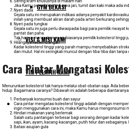
Sering kram khususnya di malam hari
GYM BEKASI
Jika Kamu pernah kram di area jari, tumit dan kaki maka ada indi
Nyeri dada
Gejala satu ini merupakan indikasi adanya penyakit kardiovask
inilah yang membuat aliran darah pada arteri berkurang sehing
Nyeri pada tungkai
Gejala satu ini juga perlu diwaspadai bagi para pemilik riwayat 
pantat dan paha.
VISI & MISI KAMI
Tak hanya merasakan nyeri, biasanya pemilik kolesterol tinggi 
Hilangnya keseimbangan
Kadar kolesterol tinggi yang parah mampu menyebabkan stroke
dan mulut. Hal ini seringkali muncul dengan tiba-tiba dan tan
Cara Pintar Mengatasi Koles
TIM PELATIH KAMI
Menurunkan kolesterol tak hanya melalui obat-obatan saja. Ada bebe
hidup. Bagaimana caranya? Dibawah ini adalah beberapa diantaranya
Perbanyak konsumsi buah dan sayur
SERVIS KAMI
Cara pintar mengatasi kolesterol tinggi adalah dengan mempe
ingin menggunakan cara ini, maka Kamu harus mengonsumsi mi
Hindari makanan yang berlemak
Salah satu pantangan terbesar bagi seorang dengan kadar kole
sapi, ikan, ayam, kacang-kacangan, putih telur dan sebagain
Batasi asupan gula