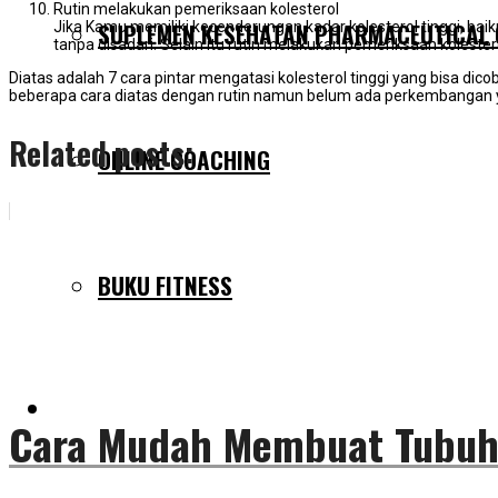
Rutin melakukan pemeriksaan kolesterol
SUPLEMEN KESEHATAN PHARMACEUTICAL
Jika Kamu memiliki kecenderungan kadar kolesterol tinggi, b
tanpa disadari. Selain itu rutin melakukan pemeriksaan kolest
Diatas adalah 7 cara pintar mengatasi kolesterol tinggi yang bisa di
beberapa cara diatas dengan rutin namun belum ada perkembangan yang
Related posts:
ONLINE COACHING
BUKU FITNESS
TESTIMONIAL
Cara Mudah Membuat Tubuh M