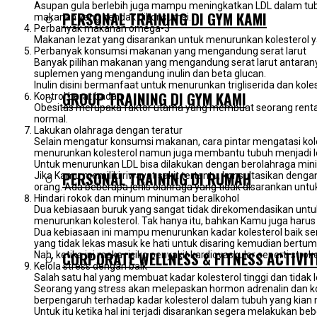
Asupan gula berlebih juga mampu meningkatkan LDL dalam tubu
PERSONAL TRAINING DI GYM KAMI
makanan yang hendak dikonsumsi.
Perbanyak makanan omega-3
Makanan lezat yang disarankan untuk menurunkan kolesterol yak
Perbanyak konsumsi makanan yang mengandung serat larut
Banyak pilihan makanan yang mengandung serat larut antaranya u
suplemen yang mengandung inulin dan beta glucan.
Inulin disini bermanfaat untuk menurunkan trigliserida dan ko
GROUP TRAINING DI GYM KAMI
Kontrol berat badan
Obesitas merupaka faktor utama yang membuat seorang rentan 
normal.
Lakukan olahraga dengan teratur
Selain mengatur konsumsi makanan, cara pintar mengatasi kol
menurunkan kolesterol namun juga membantu tubuh menjadi le
Untuk menurunkan LDL bisa dilakukan dengan berolahraga minima
PERSONAL TRAINING DI RUMAH
Jika Kamu memiliki riwayat sakit tertentu, konsultasikan deng
orang. Ada beberapa jenis olahraga yang tidak disarankan untu
Hindari rokok dan minum minuman beralkohol
Dua kebiasaan buruk yang sangat tidak direkomendasikan untuk
menurunkan kolesterol. Tak hanya itu, bahkan Kamu juga harus
Dua kebiasaan ini mampu menurunkan kadar kolesterol baik ser
yang tidak lekas masuk ke hati untuk disaring kemudian bertu
CORPORATE WELLNESS & FITNESS ACTIVIT
Nah, ketika ini maka risiko penyakit kardiovaskuler seperti str
Kelola stress dengan baik
Salah satu hal yang membuat kadar kolesterol tinggi dan tidak l
Seorang yang stress akan melepaskan hormon adrenalin dan kortis
berpengaruh terhadap kadar kolesterol dalam tubuh yang kian
Untuk itu ketika hal ini terjadi disarankan segera melakukan 