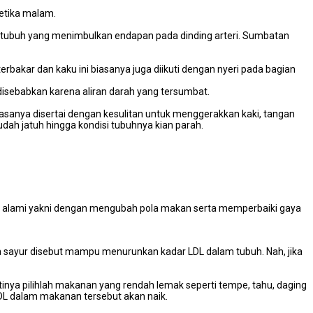
 ketika malam.
lam tubuh yang menimbulkan endapan pada dinding arteri. Sumbatan
 terbakar dan kaku ini biasanya juga diikuti dengan nyeri pada bagian
i disebabkan karena aliran darah yang tersumbat.
sanya disertai dengan kesulitan untuk menggerakkan kaki, tangan
dah jatuh hingga kondisi tubuhnya kian parah.
ara alami yakni dengan mengubah pola makan serta memperbaiki gaya
n sayur disebut mampu menurunkan kadar LDL dalam tubuh. Nah, jika
inya pilihlah makanan yang rendah lemak seperti tempe, tahu, daging
DL dalam makanan tersebut akan naik.