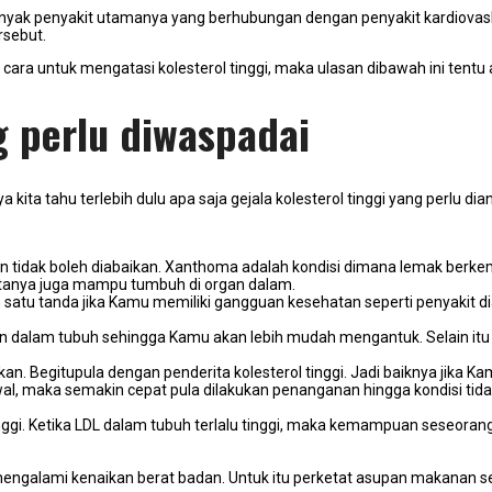
nyak penyakit utamanya yang berhubungan dengan penyakit kardiovasku
ersebut.
 cara untuk mengatasi kolesterol tinggi, maka ulasan dibawah ini ten
g perlu diwaspadai
ita tahu terlebih dulu apa saja gejala kolesterol tinggi yang perlu dian
mun tidak boleh diabaikan. Xanthoma adalah kondisi dimana lemak berk
tanya juga mampu tumbuh di organ dalam.
 satu tanda jika Kamu memiliki gangguan kesehatan seperti penyakit dia
 dalam tubuh sehingga Kamu akan lebih mudah mengantuk. Selain itu K
. Begitupula dengan penderita kolesterol tinggi. Jadi baiknya jika Ka
awal, maka semakin cepat pula dilakukan penanganan hingga kondisi ti
nggi. Ketika LDL dalam tubuh terlalu tinggi, maka kemampuan seseorang
mengalami kenaikan berat badan. Untuk itu perketat asupan makanan seh