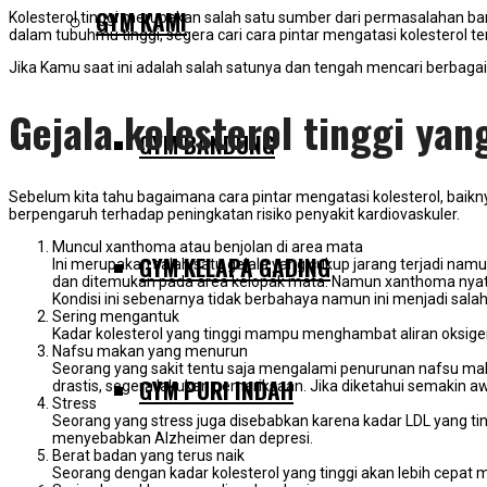
GYM KAMI
Kolesterol tinggi merupakan salah satu sumber dari permasalahan ba
dalam tubuhmu tinggi, segera cari cara pintar mengatasi kolesterol t
Jika Kamu saat ini adalah salah satunya dan tengah mencari berbagai
Gejala kolesterol tinggi yan
GYM BANDUNG
Sebelum kita tahu bagaimana cara pintar mengatasi kolesterol, baiknya k
berpengaruh terhadap peningkatan risiko penyakit kardiovaskuler.
Muncul xanthoma atau benjolan di area mata
GYM KELAPA GADING
Ini merupakan salah satu gejala yang cukup jarang terjadi na
dan ditemukan pada area kelopak mata. Namun xanthoma nya
Kondisi ini sebenarnya tidak berbahaya namun ini menjadi salah
Sering mengantuk
Kadar kolesterol yang tinggi mampu menghambat aliran oksigen
Nafsu makan yang menurun
Seorang yang sakit tentu saja mengalami penurunan nafsu makan
GYM PURI INDAH
drastis, segera lakukan pemeriksaan. Jika diketahui semakin 
Stress
Seorang yang stress juga disebabkan karena kadar LDL yang ti
menyebabkan Alzheimer dan depresi.
Berat badan yang terus naik
Seorang dengan kadar kolesterol yang tinggi akan lebih cepat 