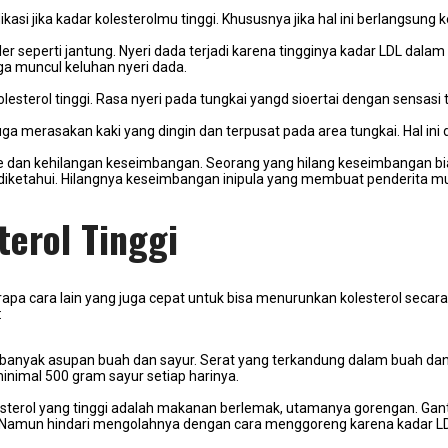
kasi jika kadar kolesterolmu tinggi. Khususnya jika hal ini berlangsung
uler seperti jantung. Nyeri dada terjadi karena tingginya kadar LDL da
ga muncul keluhan nyeri dada.
kolesterol tinggi. Rasa nyeri pada tungkai yangd sioertai dengan sensasi
juga merasakan kaki yang dingin dan terpusat pada area tungkai. Hal in
 dan kehilangan keseimbangan. Seorang yang hilang keseimbangan bia
pa diketahui. Hilangnya keseimbangan inipula yang membuat penderita mu
terol Tinggi
rapa cara lain yang juga cepat untuk bisa menurunkan kolesterol sec
:
rbanyak asupan buah dan sayur. Serat yang terkandung dalam buah da
nimal 500 gram sayur setiap harinya.
sterol yang tinggi adalah makanan berlemak, utamanya gorengan. Gant
ya. Namun hindari mengolahnya dengan cara menggoreng karena kadar L