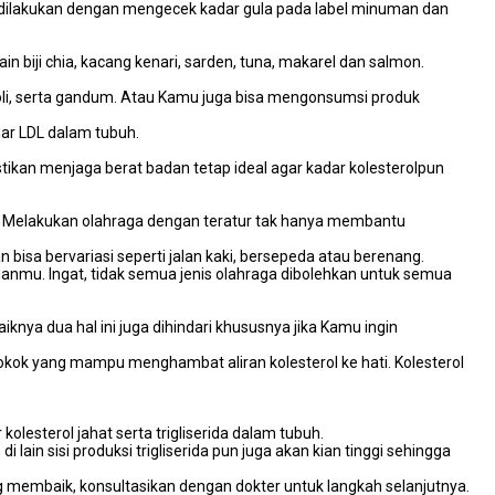
a dilakukan dengan mengecek kadar gula pada label minuman dan
 biji chia, kacang kenari, sarden, tuna, makarel dan salmon.
rokoli, serta gandum. Atau Kamu juga bisa mengonsumsi produk
dar LDL dalam tubuh.
ikan menjaga berat badan tetap ideal agar kadar kolesterolpun
r. Melakukan olahraga dengan teratur tak hanya membantu
bisa bervariasi seperti jalan kaki, bersepeda atau berenang.
uanmu. Ingat, tidak semua jenis olahraga dibolehkan untuk semua
ya dua hal ini juga dihindari khususnya jika Kamu ingin
okok yang mampu menghambat aliran kolesterol ke hati. Kolesterol
olesterol jahat serta trigliserida dalam tubuh.
ain sisi produksi trigliserida pun juga akan kian tinggi sehingga
ng membaik, konsultasikan dengan dokter untuk langkah selanjutnya.