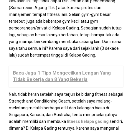
kawasan ini, tapi tidak dapat izin, entah dari pengembang
(Sumarrecon Agung Tbk.) atau karena protes dari
manajemen tempat fitness lain. Selain gym-gym besar
tersebut, juga ada beberapa gym kecil atau gym
perseorangan/privat di Kelapa Gading. Sebagian sudah tutup
lagi, sebagian besar lainnya bertahan, tetapi hampir tak ada
yang mampu berkembang membuka cabang lain. Dari mana
saya tahu semua ini? Karena saya dari sejak lahir (3 dekade
lalu) sudah bertempat tinggal di Kelapa Gading.
Baca Juga
1 Tips Mengecilkan Lengan Yang
Tidak Bekerja dan 8 Yang Bekerja
Nah, tidak heran setelah saya terjun ke bidang fitness sebagai
Strength and Conditioning Coach, setelah saya malang-
melintang melatih berbagai atlit dan kalangan biasa di
Singapura, Kanada, dan Australia, tentu mimpi selanjutnya
adalah memiliki dan membuka
fitness kelapa gading
sendiri,
dimana? Di Kelapa Gading tentunya, karena saya mengenal