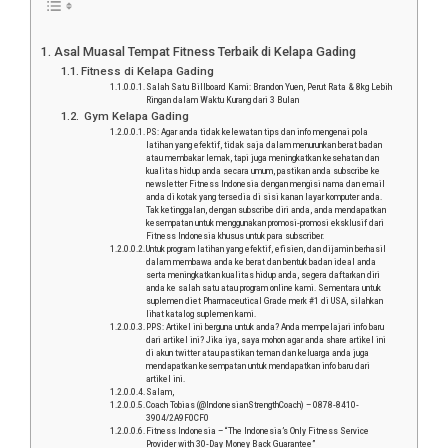
Asal Muasal Tempat Fitness Terbaik di Kelapa Gading
Fitness di Kelapa Gading
Salah Satu Billboard Kami: Brandon Yuen, Perut Rata & 8kg Lebih
Ringan dalam Waktu Kurang dari 3 Bulan
Gym Kelapa Gading
PS: Agar anda tidak kelewatan tips dan info mengenai pola
latihan yang efektif, tidak saja dalam menurunkan berat badan
atau membakar lemak, tapi juga meningkatkan kesehatan dan
kualitas hidup anda secara umum, pastikan anda subscribe ke
newsletter Fitness Indonesia dengan mengisi nama dan email
anda di kotak yang tersedia di sisi kanan layar komputer anda.
Tak ketinggalan, dengan subscribe diri anda, anda mendapatkan
kesempatan untuk menggunakan promosi-promosi eksklusif dari
Fitness Indonesia khusus untuk para subscriber.
Untuk program latihan yang efektif, efisien, dan dijamin berhasil
dalam membawa anda ke berat dan bentuk badan ideal anda
serta meningkatkan kualitas hidup anda, segera daftarkan diri
anda ke salah satu atau program online kami. Sementara untuk
suplemen diet Pharmaceutical Grade merk #1 di USA, silahkan
lihat katalog suplemen kami.
PPS: Artikel ini berguna untuk anda? Anda mempelajari info baru
dari artikel ini? Jika iya, saya mohon agar anda share artikel ini
di akun twitter atau pastikan teman dan keluarga anda juga
mendapatkan kesempatan untuk mendapatkan info baru dari
artikel ini.
Salam,
Coach Tobias (@IndonesianStrengthCoach) – 0878-8410-
3904/2A9F0CF0
Fitness Indonesia – “The Indonesia’s Only Fitness Service
Provider with 30-Day Money Back Guarantee”