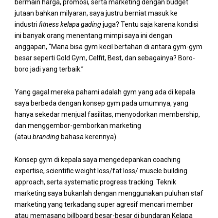
bermain harga, promosi, serta marketing dengan budget
jutaan bahkan milyaran, saya justru berniat masuk ke
industri
fitness kelapa gading
juga? Tentu saja karena kondisi
ini banyak orang menentang mimpi saya ini dengan
anggapan, “Mana bisa gym kecil bertahan di antara gym-gym
besar seperti Gold Gym, Celfit, Best, dan sebagainya? Boro-
boro jadi yang terbaik.”
Yang gagal mereka pahami adalah gym yang ada di kepala
saya berbeda dengan konsep gym pada umumnya, yang
hanya sekedar menjual fasilitas, menyodorkan membership,
dan menggembor-gemborkan marketing
(atau
branding
bahasa kerennya).
Konsep gym di kepala saya mengedepankan coaching
expertise, scientific weight loss/fat loss/ muscle building
approach, serta systematic progress tracking. Teknik
marketing saya bukanlah dengan menggunakan puluhan staf
marketing yang terkadang super agresif mencari member
atau memasang billboard besar-besar di bundaran Kelapa