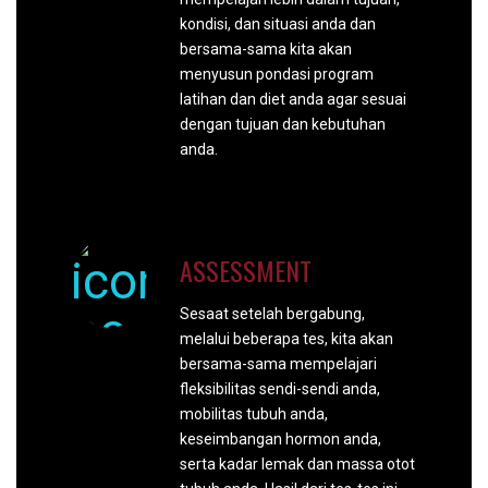
kondisi, dan situasi anda dan
bersama-sama kita akan
menyusun pondasi program
latihan dan diet anda agar sesuai
dengan tujuan dan kebutuhan
anda.
ASSESSMENT
Sesaat setelah bergabung,
melalui beberapa tes, kita akan
bersama-sama mempelajari
fleksibilitas sendi-sendi anda,
mobilitas tubuh anda,
keseimbangan hormon anda,
serta kadar lemak dan massa otot