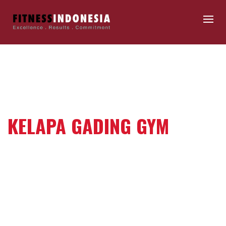
KELAPA GADING GYM
Jl. Raya Kelapa Nias GN 08 lantai 4
Pegangsaan Dua, Kelapa Gading
Jakarta Utara 14250