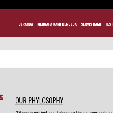
BERANDA
MENGAPA KAMI BERBEDA
SERVIS KAMI
TEST
s
OUR PHYLOSOPHY
“Fitness is not just about changing the way your body loo