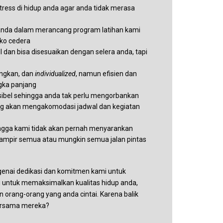
tress di hidup anda agar anda tidak merasa
anda dalam merancang program latihan kami
iko cedera
dan bisa disesuaikan dengan selera anda, tapi
angkan, dan
individualized
, namun efisien dan
ngka panjang
sibel sehingga anda tak perlu mengorbankan
ng akan mengakomodasi jadwal dan kegiatan
ingga kami tidak akan pernah menyarankan
hampir semua atau mungkin semua jalan pintas
genai dedikasi dan komitmen kami untuk
si untuk memaksimalkan kualitas hidup anda,
n orang-orang yang anda cintai. Karena balik
 bersama mereka?