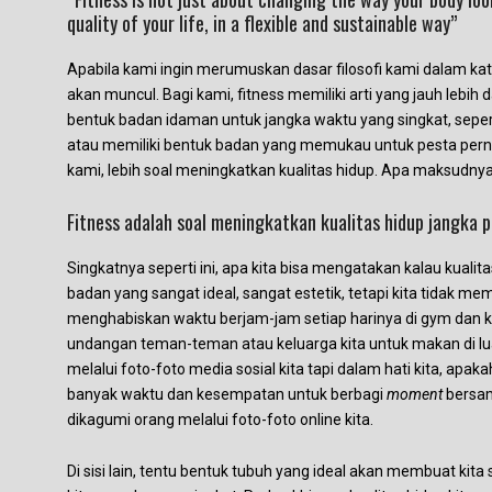
quality of your life, in a flexible and sustainable way”
Apabila kami ingin merumuskan dasar filosofi kami dalam kat
akan muncul. Bagi kami, fitness memiliki arti yang jauh leb
bentuk badan idaman untuk jangka waktu yang singkat, seper
atau memiliki bentuk badan yang memukau untuk pesta pernikah
kami, lebih soal meningkatkan kualitas hidup. Apa maksudny
Fitness adalah soal meningkatkan kualitas hidup jangka 
Singkatnya seperti ini, apa kita bisa mengatakan kalau kualitas
badan yang sangat ideal, sangat estetik, tetapi kita tidak memi
menghabiskan waktu berjam-jam setiap harinya di gym dan k
undangan teman-teman atau keluarga kita untuk makan di lu
melalui foto-foto media sosial kita tapi dalam hati kita, apaka
banyak waktu dan kesempatan untuk berbagi
moment
bersam
dikagumi orang melalui foto-foto online kita.
Di sisi lain, tentu bentuk tubuh yang ideal akan membuat kit