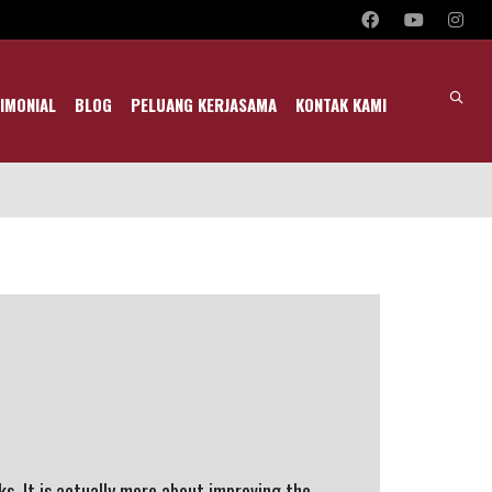
IMONIAL
BLOG
PELUANG KERJASAMA
KONTAK KAMI
ks. It is actually more about improving the