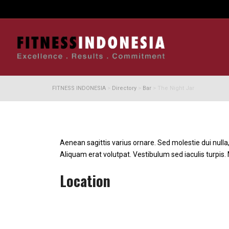
FITNESS INDONESIA
>
Directory
>
Bar
>
The Night Jar
Aenean sagittis varius ornare. Sed molestie dui null
Aliquam erat volutpat. Vestibulum sed iaculis turpi
Location