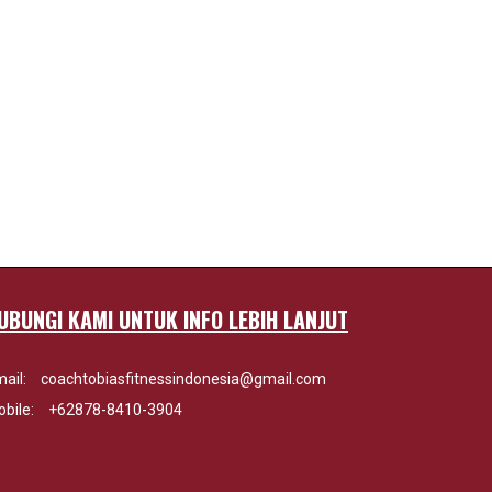
UBUNGI KAMI UNTUK INFO LEBIH LANJUT
ail:
coachtobiasfitnessindonesia@gmail.com
bile:
+62878-8410-3904