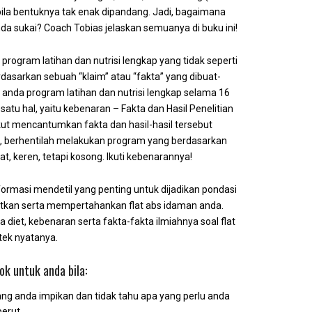
ila bentuknya tak enak dipandang. Jadi, bagaimana
a sukai? Coach Tobias jelaskan semuanya di buku ini!
rogram latihan dan nutrisi lengkap yang tidak seperti
asarkan sebuah “klaim” atau “fakta” yang dibuat-
 anda program latihan dan nutrisi lengkap selama 16
tu hal, yaitu kebenaran – Fakta dan Hasil Penelitian
kut mencantumkan fakta dan hasil-hasil tersebut
adi, berhentilah melakukan program yang berdasarkan
t, keren, tetapi kosong. Ikuti kebenarannya!
rmasi mendetil yang penting untuk dijadikan pondasi
tkan serta mempertahankan flat abs idaman anda.
 diet, kebenaran serta fakta-fakta ilmiahnya soal flat
tek nyatanya.
ok untuk anda bila:
yang anda impikan dan tidak tahu apa yang perlu anda
perut