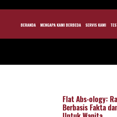
BERANDA
MENGAPA KAMI BERBEDA
SERVIS KAMI
TES
Flat Abs-ology: R
Berbasis Fakta da
Untuk Wanita