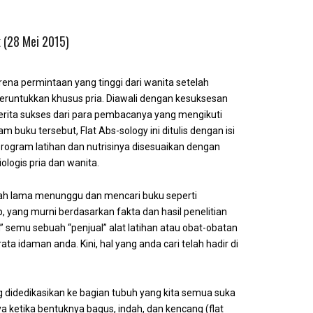
k (28 Mei 2015)
arena permintaan yang tinggi dari wanita setelah
peruntukkan khusus pria. Diawali dengan kesuksesan
-cerita sukses dari para pembacanya yang mengikuti
am buku tersebut, Flat Abs-sology ini ditulis dengan isi
program latihan dan nutrisinya disesuaikan dengan
logis pria dan wanita.
dah lama menunggu dan mencari buku seperti
, yang murni berdasarkan fakta dan hasil penelitian
” semu sebuah “penjual” alat latihan atau obat-obatan
ta idaman anda. Kini, hal yang anda cari telah hadir di
g didedikasikan ke bagian tubuh yang kita semua suka
ya ketika bentuknya bagus, indah, dan kencang (flat