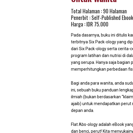
Total Halaman : 90 Halaman
Penerbit : Self-Published Eboo
Harga : IDR 75.000
Pada dasarnya, buku ini ditulis k
terbitnya Six Pack-ology yang di
dari Six Pack-ology serta cerita
program latihan dan nutrisi di dal
yang serupa. Hanya saja bagian 
memperhitungkan perbedaan fisio
Bagi anda para wanita, anda su
ini, sebuah buku panduan lengkap
ilmiah (bukan berdasarkan “klaim
ajaib) untuk mendapatkan perut ra
depan anda.
Flat Abs-ology adalah eBook yan
dan benci, perut! Kita menyukain