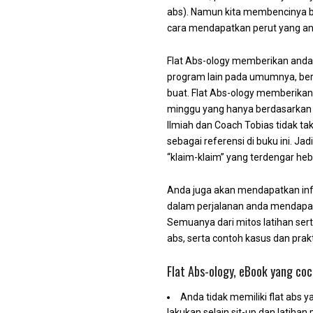
abs). Namun kita membencinya b
cara mendapatkan perut yang and
Flat Abs-ology memberikan anda p
program lain pada umumnya, berd
buat. Flat Abs-ology memberikan
minggu yang hanya berdasarkan sa
Ilmiah dan Coach Tobias tidak ta
sebagai referensi di buku ini. J
“klaim-klaim” yang terdengar heba
Anda juga akan mendapatkan info
dalam perjalanan anda mendapa
Semuanya dari mitos latihan serta
abs, serta contoh kasus dan prak
Flat Abs-ology, eBook yang coc
Anda tidak memiliki flat abs 
lakukan selain sit-up dan latihan 