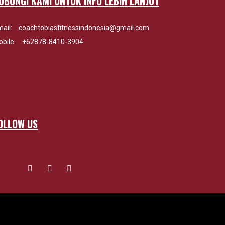
UBUNGI KAMI UNTUK INFO LEBIH LANJUT
ail:
coachtobiasfitnessindonesia@gmail.com
bile:
+62878-8410-3904
OLLOW US