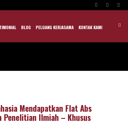
TIMONIAL
BLOG
PELUANG KERJASAMA
KONTAK KAMI
ahasia Mendapatkan Flat Abs
n Penelitian Ilmiah – Khusus