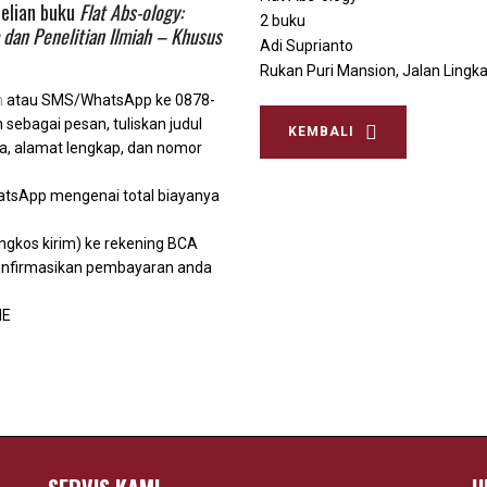
belian buku
Flat Abs-ology:
2 buku
 dan Penelitian Ilmiah – Khusus
Adi Suprianto
Rukan Puri Mansion, Jalan Lingka
m
atau SMS/WhatsApp ke 0878-
sebagai pesan, tuliskan judul
KEMBALI
, alamat lengkap, dan nomor
atsApp mengenai total biayanya
ngkos kirim) ke rekening BCA
onfirmasikan pembayaran anda
NE